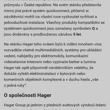
průmyslu v České republice. Na svém stánku představila
mimo jiné právě systém quickconnect, přičemž si
návštěvníci mohli na vlastní ruce vyzkoušet rychlost a
jednoduchost instalace. Všechny produkty kompatibilní se
systémem quickconnect jsou označeny symbolem
Q
a
jsou dodávány s prodlouženou zárukou
5 let
.
Na stánku Hager toho ovšem bylo k vidění mnohem více:
rozvaděče včetně multimediálních, systémy pro ukládání
vedení, nabíječky pro elektromobily, komunikační
videostanice Intercom nebo vypínače berker a lumina.
Hager tak opět připomněl návštěvníkům veletrhu, že
dokáže vyřešit elektroinstalaci v bytových nebo
komerčních objektech komplexně a v duchu hesla „vše
z jedné ruky“.
O společnosti Hager
Hager Group je jedním z předních světových výrobců řešení