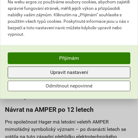
Na webu argos.cz používáme soubory cookies, abychom zajistili
částí.
správné fungování stránek, měřili jejich výkon a přizpůsobili
nabídky vašim zájmům. Kliknutím na „Přijímám“ souhlasíte s
Vyjádření společnosti Hager
použitím všech typů cookies. Poskytnuté informace jsou u nás v
bezpečí a toto nastavení navíc můžete kdykoliv upravit nebo
„Ocenění Zlatý AMPER je pro nás obrovskou poctou a
vypnout.
potvrzením toho, že jdeme správnou cestou. Systém
quickconnect jsme vyvíjeli s jediným cílem – usnadnit
práci elektrikářům a zároveň zvýšit bezpečnost a
Přijímám
spolehlivost elektroinstalací. Toto ocenění patří především
našim zákazníkům, jejichž zpětná vazba nás každý den
Upravit nastavení
inspiruje k dalším inovacím," uvádí Thomas Grund,
generální ředitel společnosti Hager Electro, pobočky
Odmítnout nepovinné
elektrotechnického gigantu, jenž se stará o český a
slovenský trh.
Návrat na AMPER po 12 letech
Pro společnost Hager má letošní veletrh AMPER
mimořádný symbolický význam – po dvanácti letech se
vrátila na tuto zásadní přehlídku elektrotechnického