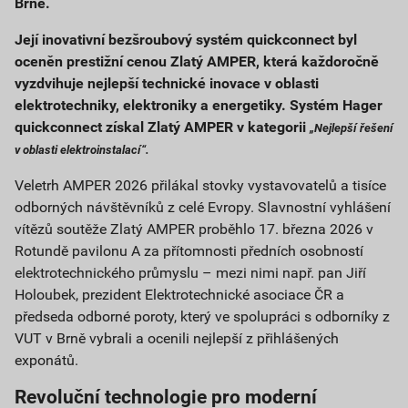
Brně.
Její inovativní bezšroubový systém quickconnect byl
oceněn prestižní cenou Zlatý AMPER, která každoročně
vyzdvihuje nejlepší technické inovace v oblasti
elektrotechniky, elektroniky a energetiky. Systém Hager
quickconnect získal Zlatý AMPER v kategorii
„Nejlepší řešení
v oblasti elektroinstalací“.
Veletrh AMPER 2026 přilákal stovky vystavovatelů a tisíce
odborných návštěvníků z celé Evropy. Slavnostní vyhlášení
vítězů soutěže Zlatý AMPER proběhlo 17. března 2026 v
Rotundě pavilonu A za přítomnosti předních osobností
elektrotechnického průmyslu – mezi nimi např. pan Jiří
Holoubek, prezident Elektrotechnické asociace ČR a
předseda odborné poroty, který ve spolupráci s odborníky z
VUT v Brně vybrali a ocenili nejlepší z přihlášených
exponátů.
Revoluční technologie pro moderní