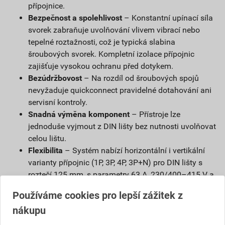
přípojnice.
Bezpečnost a spolehlivost
– Konstantní upínací síla
svorek zabraňuje uvolňování vlivem vibrací nebo
tepelné roztažnosti, což je typická slabina
šroubových svorek. Kompletní izolace přípojnic
zajišťuje vysokou ochranu před dotykem.
Bezúdržbovost
– Na rozdíl od šroubových spojů
nevyžaduje quickconnect pravidelné dotahování ani
servisní kontroly.
Snadná výměna komponent
– Přístroje lze
jednoduše vyjmout z DIN lišty bez nutnosti uvolňovat
celou lištu.
Flexibilita
– Systém nabízí horizontální i vertikální
varianty přípojnic (1P, 3P, 4P, 3P+N) pro DIN lišty s
roztečí 125 mm, s parametry 63 A, 230/400–415 V a
průřezem vodiče až 10 mm².
Používáme cookies pro lepší zážitek z
Komfort měření
– Samostatné zkušební otvory a
nákupu
popisová pole s ochrannou klapkou umožňují
pohodlné měření napětí bez rizika dotyku živých