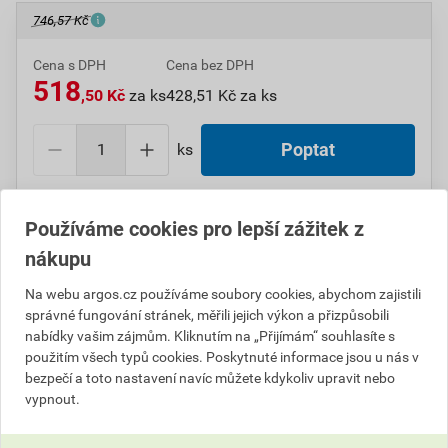
746,57 Kč
Cena s DPH
Cena bez DPH
518
,50 Kč
za ks
428,51 Kč za ks
ks
Poptat
Do košíku přidáte
1 ks
za
518,50
Kč
s DPH
Používáme cookies pro lepší zážitek z
(
428,51
Kč
bez DPH).
nákupu
Číslo položky:
1000001140
Katalogový kód: 01TYD
Na webu argos.cz používáme soubory cookies, abychom zajistili
Výrobky značky:
ABB
správné fungování stránek, měřili jejich výkon a přizpůsobili
nabídky vašim zájmům. Kliknutím na „Přijímám“ souhlasíte s
použitím všech typů cookies. Poskytnuté informace jsou u nás v
bezpečí a toto nastavení navíc můžete kdykoliv upravit nebo
Popis
vypnout.
ABB 2CKA001710A3900 Vývodka kabelová, s