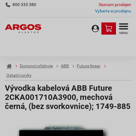
800 333 380
Seznam prodejen
Vyberte si prodejnu
MENU
Domovní přístroje
ABB
Future linear
Ostatní prvky
Vývodka kabelová ABB Future
2CKA001710A3900, mechová
černá, (bez svorkovnice); 1749-885