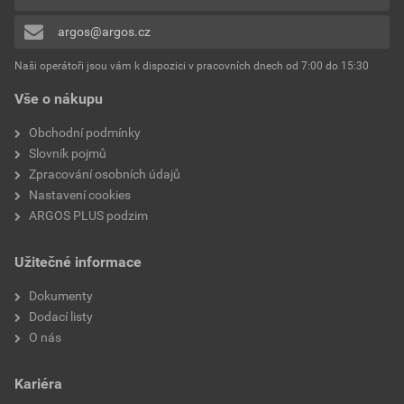
0x
Hloubka zařízení
42.1 mm
argos@argos.cz
Přidávat hodnocení může pouze přihlášený uživatel.
Výška zařízení
71 mm
Naši operátoři jsou vám k dispozici v pracovních dnech od 7:00 do 15:30
Vše o nákupu
Šířka zařízení
71 mm
Obchodní podmínky
Druh upevnění
Montáž pomocí drápku a
Slovník pojmů
šroubu
Zpracování osobních údajů
Nastavení cookies
Vhodné pro stupeň krytí
IP20
ARGOS PLUS podzim
(IP)
Užitečné informace
Mechanická odolnost
IK03
Dokumenty
Ochrana povrchu
Lakované
Dodací listy
O nás
Číslo RAL (podobné)
9005
Kariéra
Průhledné
Ne