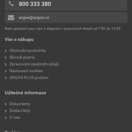
Použití
SAT
0x
800 333 380
0x
Hloubka zařízení
49.9 mm
argos@argos.cz
Přidávat hodnocení může pouze přihlášený uživatel.
Druh upevnění
Montáž pomocí šroubu
Naši operátoři jsou vám k dispozici v pracovních dnech od 7:00 do 15:30
Vše o nákupu
Vhodné pro stupeň krytí
IP20
(IP)
Obchodní podmínky
Slovník pojmů
Ochrana povrchu
Neošetřené
Zpracování osobních údajů
Nastavení cookies
Průhledné
Ne
ARGOS PLUS podzim
Se sklopným víkem
Ne
Užitečné informace
Antibakteriální ošetření
Ne
Dokumenty
Dodací listy
Povrchová úprava
Lesklý
O nás
Směr vývodu
Přímo