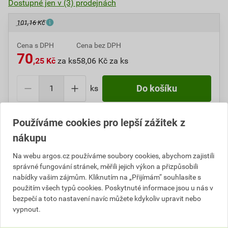
Dostupné jen v (3) prodejnách
101,16 Kč
Cena s DPH
Cena bez DPH
70
,25 Kč
za ks
58,06 Kč za ks
ks
Do košíku
Do košíku přidáte
1 ks
za
70,25
Kč
s DPH
Používáme cookies pro lepší zážitek z
(
58,06
Kč
bez DPH).
nákupu
Číslo položky:
1000003292
Katalogový kód: 03N13
Na webu argos.cz používáme soubory cookies, abychom zajistili
Výrobky značky:
ABB
správné fungování stránek, měřili jejich výkon a přizpůsobili
nabídky vašim zájmům. Kliknutím na „Přijímám“ souhlasíte s
použitím všech typů cookies. Poskytnuté informace jsou u nás v
bezpečí a toto nastavení navíc můžete kdykoliv upravit nebo
vypnout.
Popis