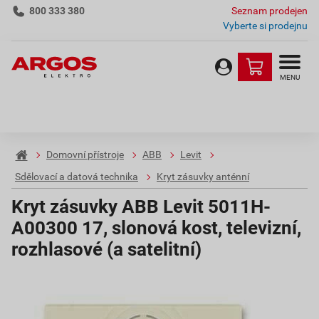
800 333 380
Seznam prodejen
Vyberte si prodejnu
MENU
Domovní přístroje
ABB
Levit
Sdělovací a datová technika
Kryt zásuvky anténní
Kryt zásuvky ABB Levit 5011H-
A00300 17, slonová kost, televizní,
rozhlasové (a satelitní)