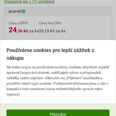
Dostupné jen v (1) prodejně
97,41 Kč
Cena s DPH
Cena bez DPH
24
,36 Kč
za ks
20,13 Kč za ks
Podobné produkty
Používáme cookies pro lepší zážitek z
nákupu
Číslo položky:
1000003597
Katalogový kód: 03XTJ
Na webu argos.cz používáme soubory cookies, abychom zajistili
Výrobky značky:
ABB
správné fungování stránek, měřili jejich výkon a přizpůsobili
nabídky vašim zájmům. Kliknutím na „Přijímám“ souhlasíte s
použitím všech typů cookies. Poskytnuté informace jsou u nás v
bezpečí a toto nastavení navíc můžete kdykoliv upravit nebo
Popis
vypnout.
ABB 5011E-A00300 26 Kryt zásuvky televizní,
rozhlasové (a satelitní) 08-Time
Přijímám