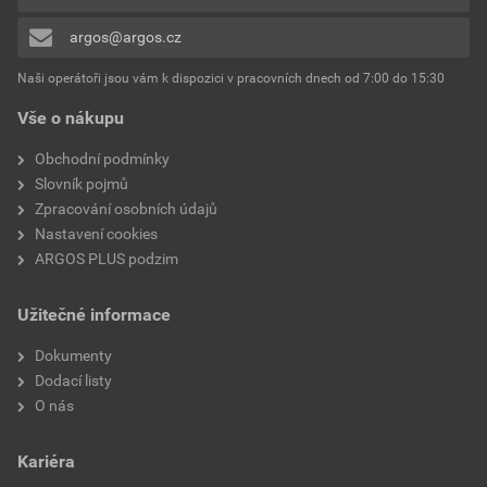
0x
Kompatibilní s Apple
Ne
argos@argos.cz
Přidávat hodnocení může pouze přihlášený uživatel.
HomeKit
Naši operátoři jsou vám k dispozici v pracovních dnech od 7:00 do 15:30
Kompatibilní s Google
Ne
Vše o nákupu
Assistant
Obchodní podmínky
Ovládání
Tlačítko
Slovník pojmů
Zpracování osobních údajů
Připojitelný průřez vodiče a
Jiné
Nastavení cookies
koncovkou kabelu
ARGOS PLUS podzim
Nastavitelný diferenciál
Ne
Užitečné informace
Externí senzor
Ne
Dokumenty
Dodací listy
Čitelná teplota
Ano
O nás
Šířka adaptéru
93 mm
Kariéra