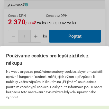
3 412,93 Kč
Cena s DPH
Cena bez DPH
2 370
,50 Kč
za ks
1 959,09 Kč za ks
ks
Poptat
Do košíku přidáte
1 ks
za
2 370,50
Kč
s DPH
Používáme cookies pro lepší zážitek z
(
1 959,09
Kč
bez DPH).
nákupu
Číslo položky:
1000003644
Katalogový kód: 03Z68
Na webu argos.cz používáme soubory cookies, abychom zajistili
Výrobky značky:
ABB
správné fungování stránek, měřili jejich výkon a přizpůsobili
nabídky vašim zájmům. Kliknutím na „Přijímám“ souhlasíte s
použitím všech typů cookies. Poskytnuté informace jsou u nás v
bezpečí a toto nastavení navíc můžete kdykoliv upravit nebo
Popis
vypnout.
ABB 3292H-A10301 66 Termostat univerzální