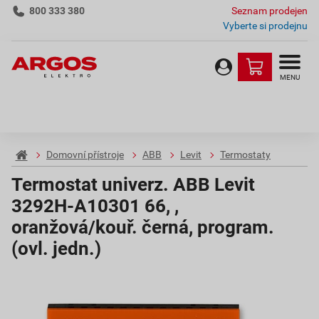
800 333 380
Seznam prodejen
Vyberte si prodejnu
MENU
Domovní přístroje
ABB
Levit
Termostaty
Termostat univerz. ABB Levit
3292H-A10301 66, ,
oranžová/kouř. černá, program.
(ovl. jedn.)