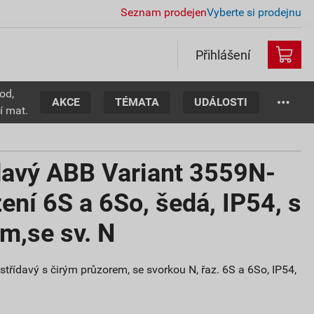
Seznam prodejen
Vyberte si prodejnu
Přihlášení
od,
AKCE
TÉMATA
UDÁLOSTI
í mat.
davý ABB Variant 3559N-
ení 6S a 6So, šedá, IP54, s
m,se sv. N
řídavý s čirým průzorem, se svorkou N, řaz. 6S a 6So, IP54,