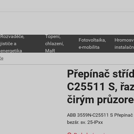
Rozvaděče,
Topení,
Fotovoltaika,
Hromosv
jističe a
chlazení,
e-mobilita
instalačn
energetika
MaR
če
Přepínač stří
C25511 S, řaz
čirým průzore
ABB 3559N-C25511 S Přepínač st
bezšr. sv. 25-IPxx