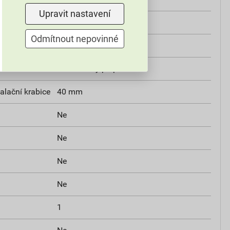
Upravit nastavení
Ne
Odmítnout nepovinné
Matt
Dvoucestný přepínač
alační krabice
40 mm
Ne
Ne
Ne
Ne
1