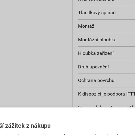
Tlačítkový spínač
Montáž
Montážní hloubka
Hloubka zařízení
Druh upevnění
Ochrana povrchu
K dispozici je podpora IFT
Kompatibilní s Amazon Al
Kompatibilní s Apple Home
ší zážitek z nákupu
Kompatibilní s Google Ass