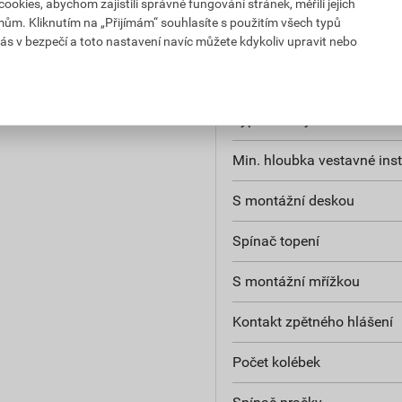
kies, abychom zajistili správné fungování stránek, měřili jejich
mům. Kliknutím na „Přijímám“ souhlasíte s použitím všech typů
Antibakteriální ošetření
ás v bezpečí a toto nastavení navíc můžete kdykoliv upravit nebo
Povrchová úprava
Typ zásuvky
Min. hloubka vestavné inst
S montážní deskou
Spínač topení
S montážní mřížkou
Kontakt zpětného hlášení
Počet kolébek