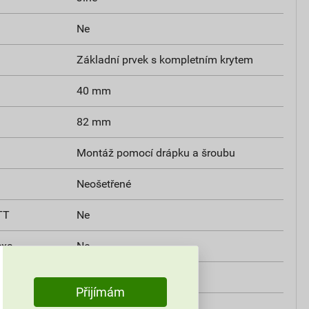
Ne
Základní prvek s kompletním krytem
40 mm
82 mm
Montáž pomocí drápku a šroubu
Neošetřené
TT
Ne
exa
Ne
Kit
Ne
Přijímám
istant
Ne