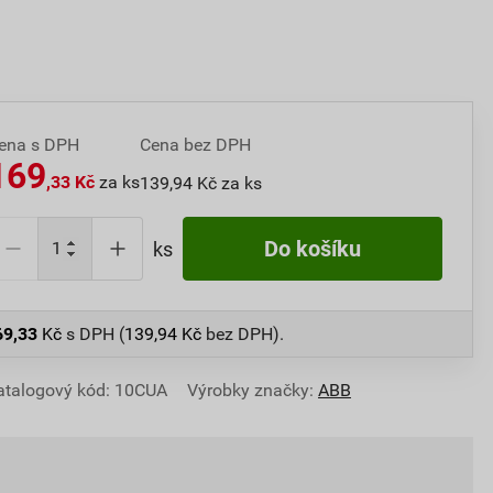
ena s DPH
Cena bez DPH
169
,33 Kč
za ks
139,94 Kč za ks
Do košíku
ks
69,33
Kč
s DPH (
139,94
Kč
bez DPH).
atalogový kód: 10CUA
Výrobky značky:
ABB