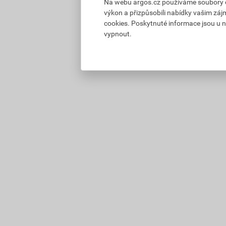
Na webu argos.cz používáme soubory coo
výkon a přizpůsobili nabídky vašim záj
cookies. Poskytnuté informace jsou u n
vypnout.