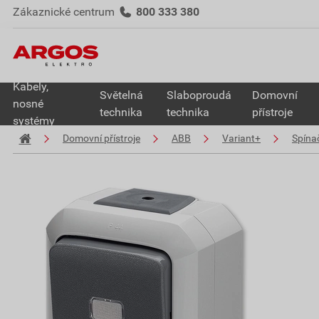
Zákaznické centrum
800 333 380
Kabely,
Světelná
Slaboproudá
Domovní
nosné
technika
technika
přístroje
systémy
Domovní přístroje
ABB
Variant+
Spína