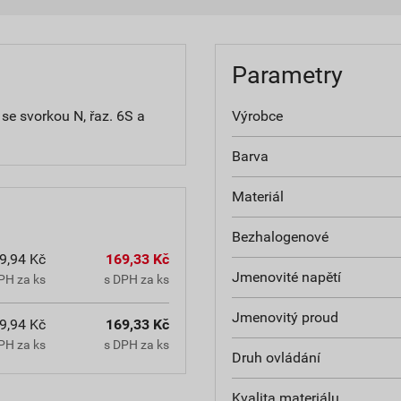
Parametry
se svorkou N, řaz. 6S a
Výrobce
Barva
Materiál
Bezhalogenové
9,94 Kč
169,33 Kč
Jmenovité napětí
PH za ks
s DPH za ks
Jmenovitý proud
9,94 Kč
169,33 Kč
PH za ks
s DPH za ks
Druh ovládání
Kvalita materiálu