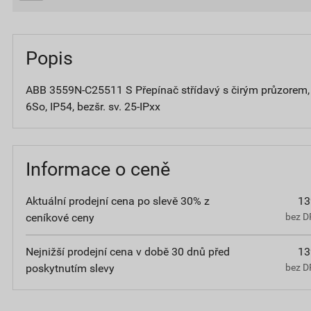
Popis
ABB 3559N-C25511 S Přepínač střídavý s čirým průzorem, 
6So, IP54, bezšr. sv. 25-IPxx
Informace o ceně
Aktuální prodejní cena po slevě 30% z
13
ceníkové ceny
bez D
Nejnižší prodejní cena v době 30 dnů před
13
poskytnutím slevy
bez D