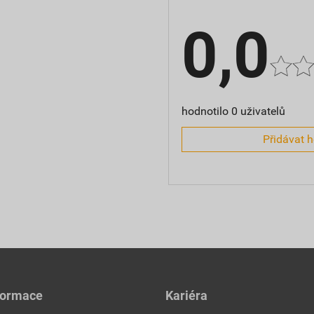
0,0
hodnotilo 0 uživatelů
Přidávat 
formace
Kariéra