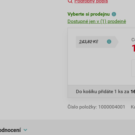
Podrobný popis
Vyberte si prodejnu
Dostupné jen v (1) prodejně
C
243,82 Kč
Do košíku přidáte
1 ks
za
1
Číslo položky:
1000004001
K
hodnocení