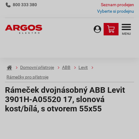
800 333 380
Seznam prodejen
Vyberte si prodejnu
MENU
Domovní přístroje
ABB
Levit
Rámečky pro přístroje
Rámeček dvojnásobný ABB Levit
3901H-A05520 17, slonová
kost/bílá, s otvorem 55x55