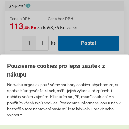
163,35 Kč
Cena s DPH
Cena bez DPH
113
,45 Kč
za ks
93,76 Kč za ks
ks
Poptat
Do košíku přidáte
1 ks
za
113,45
Kč
s DPH
Používáme cookies pro lepší zážitek z
(
93,76
Kč
bez DPH).
nákupu
Číslo položky:
1000004638
Katalogový kód: 10YGY
Na webu argos.cz používáme soubory cookies, abychom zajistili
Výrobky značky:
ABB
správné fungování stránek, měřili jejich výkon a přizpůsobili
nabídky vašim zájmům. Kliknutím na „Přijímám“ souhlasíte s
použitím všech typů cookies. Poskytnuté informace jsou u nás v
bezpečí a toto nastavení navíc můžete kdykoliv upravit nebo
Popis
vypnout.
ABB 3901H-A05520 17 Rámeček dvojnásobný s