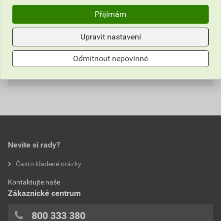
otvorem 55x55 05-Levit
Přijímám
Informace o ceně
Upravit nastavení
Parametry
Aktuální prodejní cena po slevě 30% z ceníkové ceny
Odmítnout nepovinné
93,76 Kč
113,45 Kč
Hodnocení
Výrobce
ABB
bez DPH za ks
s DPH za ks
Barva
Bílá
Nejnižší prodejní cena v době 30 dnů před
0,0
poskytnutím slevy
Materiál
Plastové
93,76 Kč
113,45 Kč
Bezhalogenové
Ne
Nevíte si rady?
bez DPH za ks
s DPH za ks
hodnotilo 0 uživatelů
Často kladené otázky
Hloubka
152 mm
0x
Kontaktujte naše
0x
Kvalita materiálu
Termoplast
Zákaznické centrum
0x
Počet jednotek
2
0x
800 333 380