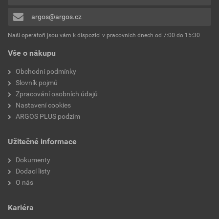
0x
Počet jednotek
1
argos@argos.cz
Přidávat hodnocení může pouze přihlášený uživatel.
Počet fází
1
Naši operátoři jsou vám k dispozici v pracovních dnech od 7:00 do 15:30
Vše o nákupu
Provedení
Uzemňovací kolík
Obchodní podmínky
Přepěťová ochrana
Ne
Slovník pojmů
Zpracování osobních údajů
Počet aktivních kontaktů
2
Nastavení cookies
(kulaté)
ARGOS PLUS podzim
Hloubka zařízení
82 mm
Užitečné informace
Druh upevnění
Montáž pomocí šroubu
Dokumenty
Dodací listy
Vhodné pro stupeň krytí
IP54
O nás
(IP)
Kariéra
Ochrana povrchu
Neošetřené