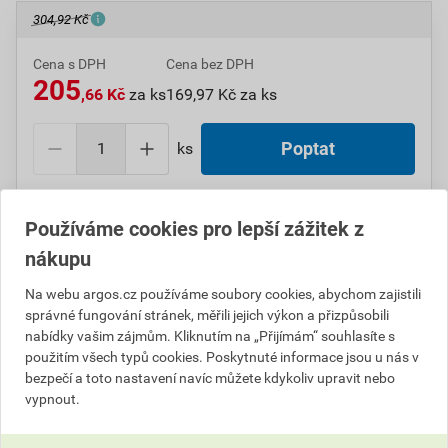
304,92 Kč
Cena s DPH
Cena bez DPH
205
,66 Kč
za ks
169,97 Kč za ks
ks
Poptat
Do košíku přidáte
1 ks
za
205,66
Kč
s DPH
Používáme cookies pro lepší zážitek z
(
169,97
Kč
bez DPH).
nákupu
Číslo položky:
1000004857
Katalogový kód: 115M6
Na webu argos.cz používáme soubory cookies, abychom zajistili
Výrobky značky:
ABB
správné fungování stránek, měřili jejich výkon a přizpůsobili
nabídky vašim zájmům. Kliknutím na „Přijímám“ souhlasíte s
použitím všech typů cookies. Poskytnuté informace jsou u nás v
bezpečí a toto nastavení navíc můžete kdykoliv upravit nebo
Popis
vypnout.
ABB 5518N-C02542 B Zásuvka s ochr. kolíkem, s