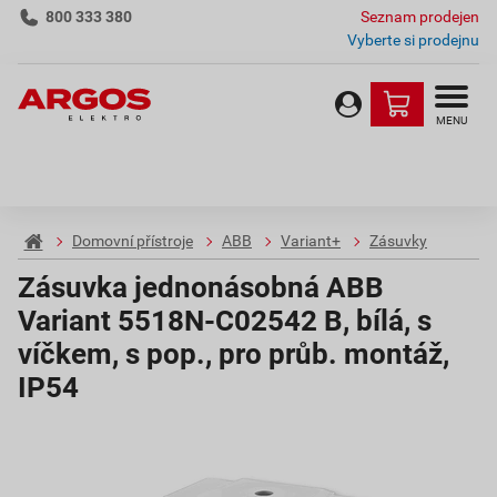
800 333 380
Seznam prodejen
Vyberte si prodejnu
MENU
Domovní přístroje
ABB
Variant+
Zásuvky
Zásuvka jednonásobná ABB
Variant 5518N-C02542 B, bílá, s
víčkem, s pop., pro průb. montáž,
IP54