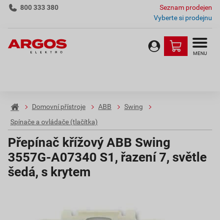
800 333 380
Seznam prodejen
Vyberte si prodejnu
MENU
Domovní přístroje
ABB
Swing
Spínače a ovládače (tlačítka)
Přepínač křížový ABB Swing
3557G-A07340 S1, řazení 7, světle
šedá, s krytem