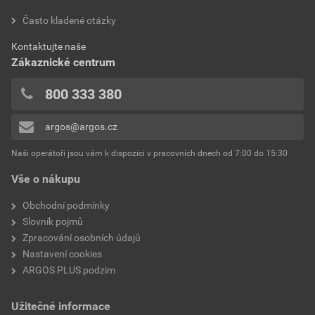
hodnotilo 0 uživatelů
Často kladené otázky
Jmenovité napětí
250 V
0x
Kontaktujte naše
0x
Jmenovitý proud
10A
Zákaznické centrum
0x
Druh ovládání
Kolébkový ovladač/tlačítko
0x
800 333 380
0x
Kvalita materiálu
Jiné
argos@argos.cz
Přidávat hodnocení může pouze přihlášený uživatel.
Tlačítkový spínač
Ne
Naši operátoři jsou vám k dispozici v pracovních dnech od 7:00 do 15:30
Vše o nákupu
Montáž
Základní prvek se
středovou krycí deskou
Obchodní podmínky
Slovník pojmů
Montážní hloubka
12 mm
Zpracování osobních údajů
Nastavení cookies
Hloubka zařízení
70.5 mm
ARGOS PLUS podzim
Druh upevnění
Montáž pomocí šroubů
Užitečné informace