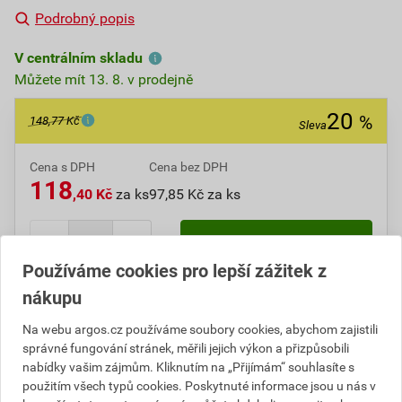
Podrobný popis
V centrálním skladu
Můžete mít 13. 8. v prodejně
20
%
148,77 Kč
Sleva
Cena s DPH
Cena bez DPH
118
,40 Kč
za ks
97,85 Kč za ks
ks
Do košíku
Používáme cookies pro lepší zážitek z
nákupu
Do košíku přidáte
1 ks
za
118,40
Kč
s DPH
(
97,85
Kč
bez DPH).
Na webu argos.cz používáme soubory cookies, abychom zajistili
Ušetříte
30,37
Kč
s DPH.
správné fungování stránek, měřili jejich výkon a přizpůsobili
nabídky vašim zájmům. Kliknutím na „Přijímám“ souhlasíte s
Číslo položky:
1000004900
Katalogový kód: 116R0
použitím všech typů cookies. Poskytnuté informace jsou u nás v
Výrobky značky:
ABB