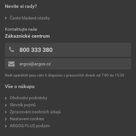
Bezhalogenové
Ne
Nevíte si rady?
bez DPH za ks
s DPH za ks
hodnotilo 0 uživatelů
Často kladené otázky
Jmenovité napětí
250 V
0x
Kontaktujte naše
0x
Jmenovitý proud
10A
Zákaznické centrum
0x
Druh ovládání
Kolébka
0x
800 333 380
0x
Kvalita materiálu
Termoplast
argos@argos.cz
Přidávat hodnocení může pouze přihlášený uživatel.
Montáž
Základní prvek s
Naši operátoři jsou vám k dispozici v pracovních dnech od 7:00 do 15:30
kompletním krytem
Vše o nákupu
Počet pólů
1
Obchodní podmínky
Slovník pojmů
Provedení
Samostatno tlačítko
Zpracování osobních údajů
Nastavení cookies
Hloubka zařízení
81 mm
ARGOS PLUS podzim