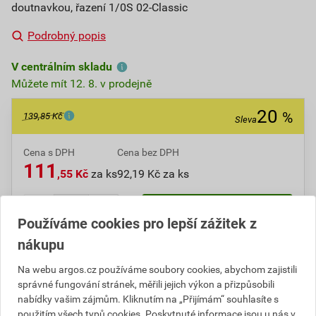
doutnavkou, řazení 1/0S 02-Classic
Podrobný popis
V centrálním skladu
Můžete mít 12. 8. v prodejně
20
%
139,85 Kč
Sleva
Cena s DPH
Cena bez DPH
111
,55 Kč
za ks
92,19 Kč za ks
ks
Do košíku
Používáme cookies pro lepší zážitek z
nákupu
Do košíku přidáte
1 ks
za
111,55
Kč
s DPH
Na webu argos.cz používáme soubory cookies, abychom zajistili
(
92,19
Kč
bez DPH).
správné fungování stránek, měřili jejich výkon a přizpůsobili
Ušetříte
28,30
Kč
s DPH.
nabídky vašim zájmům. Kliknutím na „Přijímám“ souhlasíte s
použitím všech typů cookies. Poskytnuté informace jsou u nás v