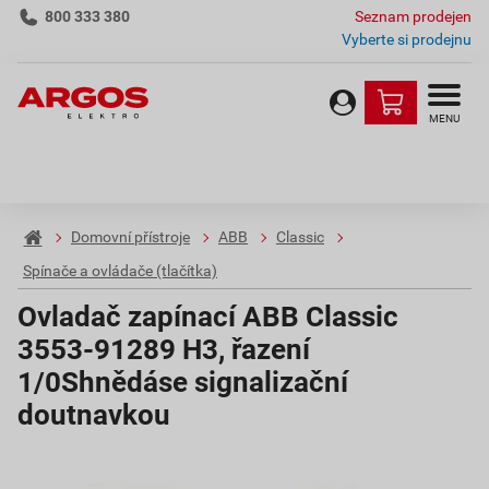
800 333 380
Seznam prodejen
Vyberte si prodejnu
MENU
Domovní přístroje
ABB
Classic
Spínače a ovládače (tlačítka)
Ovladač zapínací ABB Classic
3553-91289 H3, řazení
1/0Shnědáse signalizační
doutnavkou