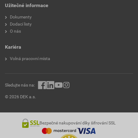
Druh upevnění
Montáž pomocí šroubů
Užitečné informace
Ochrana povrchu
Neošetřené
Dokumenty
Dodací listy
Číslo RAL (podobné)
8011
O nás
K dispozici je podpora
Ne
Kariéra
IFTTT
Volná pracovní místa
Kompatibilní s Amazon
Ne
Alexa
Kompatibilní s Apple
Ne
Sledujte nás na:
HomeKit
© 2026 DEK a.s.
Kompatibilní s Google
Ne
Assistant
Bezpečné nakupování díky šifrování SSL
Průhledné
Ne