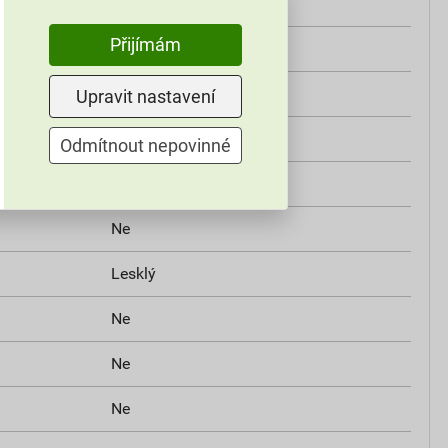
Lakované
Přijímám
TT
Ne
exa
Ne
Upravit nastavení
Kit
Ne
Odmítnout nepovinné
istant
Ne
Ne
Lesklý
Ne
Ne
Ne