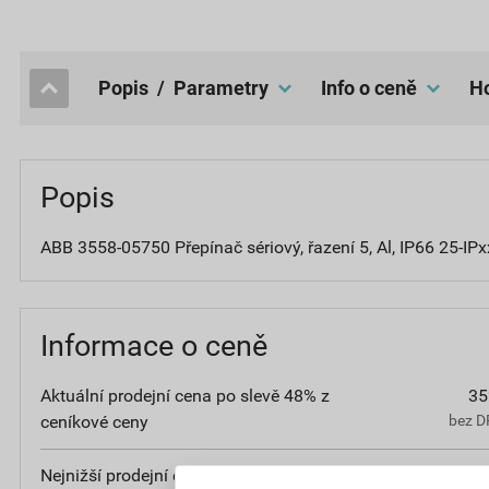
popis / Parametry
Info o ceně
Popis
ABB 3558-05750 Přepínač sériový, řazení 5, Al, IP66 25-IPx
Informace o ceně
Aktuální prodejní cena po slevě 48% z
35
ceníkové ceny
bez D
Nejnižší prodejní cena v době 30 dnů před
45