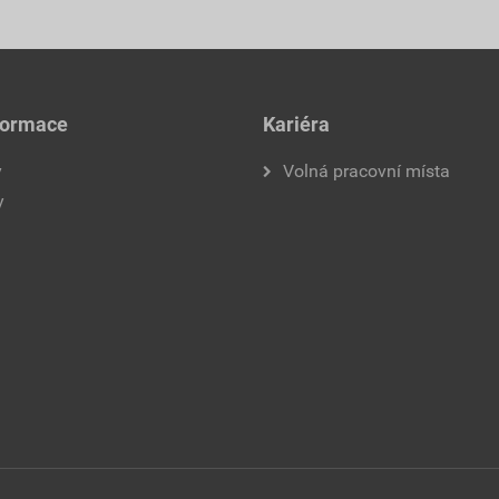
formace
Kariéra
y
Volná pracovní místa
y