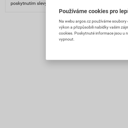
poskytnutím slevy
bez D
Používáme cookies pro lep
Na webu argos.cz používáme soubory coo
výkon a přizpůsobili nabídky vašim záj
cookies. Poskytnuté informace jsou u n
vypnout.