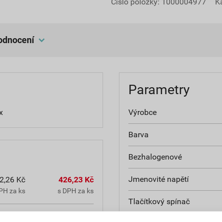
Číslo položky:
1000004977
K
hodnocení
Parametry
x
Výrobce
Barva
Bezhalogenové
Jmenovité napětí
2,26 Kč
426,23 Kč
PH za ks
s DPH za ks
Tlačítkový spínač
8,28 Kč
554,52 Kč