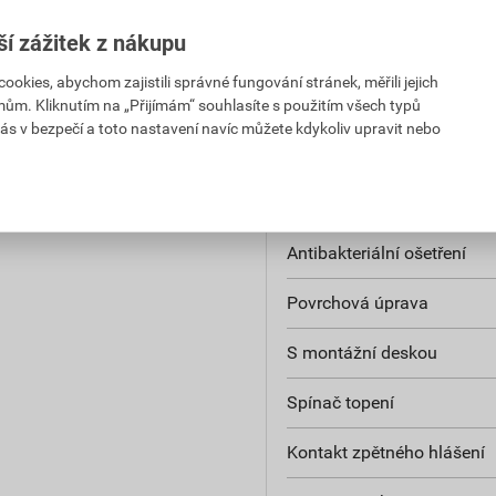
Ochrana povrchu
PH za ks
s DPH za ks
ší zážitek z nákupu
K dispozici je podpora IFT
kies, abychom zajistili správné fungování stránek, měřili jejich
Kompatibilní s Amazon Al
mům. Kliknutím na „Přijímám“ souhlasíte s použitím všech typů
ás v bezpečí a toto nastavení navíc můžete kdykoliv upravit nebo
Kompatibilní s Apple Home
Kompatibilní s Google Ass
Antibakteriální ošetření
Povrchová úprava
S montážní deskou
Spínač topení
Kontakt zpětného hlášení