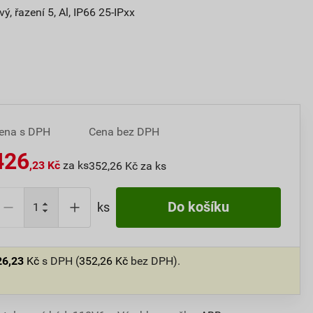
, řazení 5, Al, IP66 25-IPxx
ena s DPH
Cena bez DPH
426
,23 Kč
za ks
352,26 Kč za ks
Do košíku
ks
26,23
Kč
s DPH (
352,26
Kč
bez DPH).