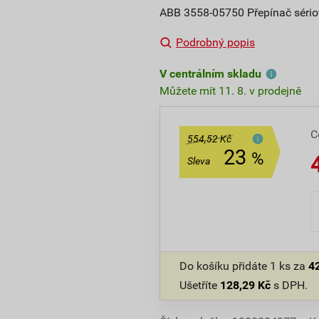
ABB 3558-05750 Přepínač sériový
Podrobný popis
V centrálním skladu
Můžete mít 11. 8. v prodejně
C
554,52 Kč
23
%
Sleva
Do košíku přidáte
1 ks
za
4
Ušetříte
128,29
Kč
s DPH.