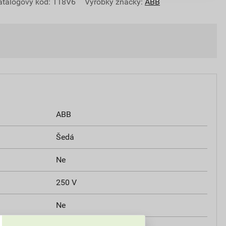
atalogový kód: 118V6
Výrobky značky:
ABB
ABB
Šedá
Ne
250 V
Ne