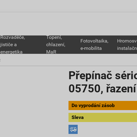
Rozvaděče,
Topení,
Fotovoltaika,
Hromosv
jističe a
chlazení,
e-mobilita
instalačn
energetika
MaR
e
Přepínač sér
05750, řazení 
Do vyprodání zásob
Sleva