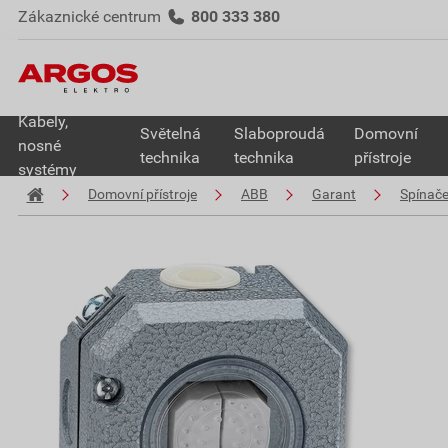
Zákaznické centrum
800 333 380
Kabely,
Světelná
Slaboproudá
Domovní
nosné
technika
technika
přístroje
systémy
Domovní přístroje
ABB
Garant
Spínač