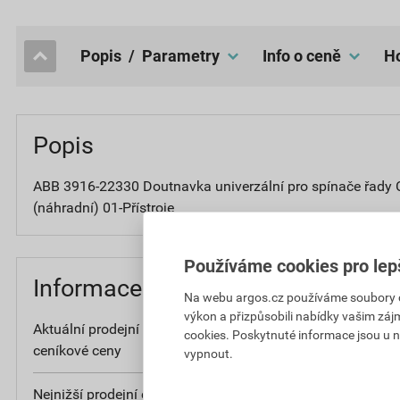
popis / Parametry
Info o ceně
Popis
ABB 3916-22330 Doutnavka univerzální pro spínače řady C
(náhradní) 01-Přístroje
Používáme cookies pro lep
Informace o ceně
Na webu argos.cz používáme soubory coo
výkon a přizpůsobili nabídky vašim záj
Aktuální prodejní cena po slevě 48% z
3
cookies. Poskytnuté informace jsou u n
ceníkové ceny
bez D
vypnout.
Nejnižší prodejní cena v době 30 dnů před
3