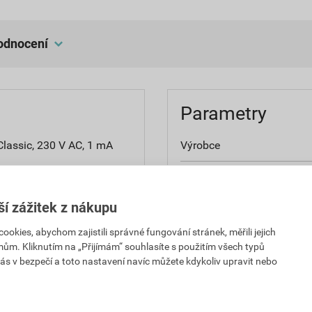
hodnocení
Parametry
lassic, 230 V AC, 1 mA
Výrobce
Jmenovité napětí
ší zážitek z nákupu
Použití
kies, abychom zajistili správné fungování stránek, měřili jejich
Držák zdroje
mům. Kliknutím na „Přijímám“ souhlasíte s použitím všech typů
1,31 Kč
37,89 Kč
ás v bezpečí a toto nastavení navíc můžete kdykoliv upravit nebo
Barva žárovky
PH za ks
s DPH za ks
Se svítilnou
9,33 Kč
47,59 Kč