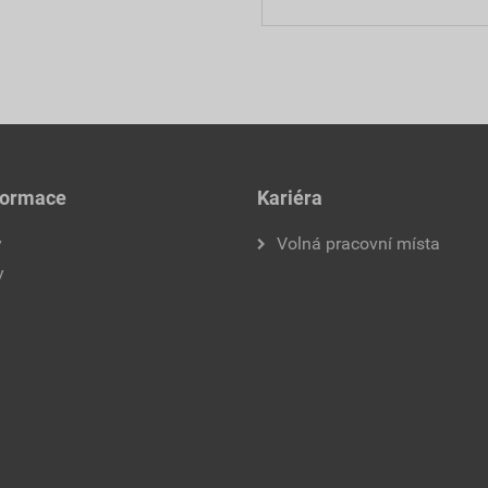
formace
Kariéra
y
Volná pracovní místa
y