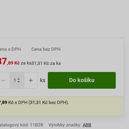
ena s DPH
Cena bez DPH
37
,89 Kč
za ks
31,31 Kč za ks
Do košíku
ks
7,89
Kč
s DPH (
31,31
Kč
bez DPH).
atalogový kód: 11B28
Výrobky značky:
ABB