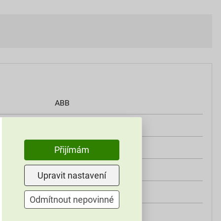
ABB
230 V
Spínač/tlačítko
Přijímám
Zásuvková koncovka
Upravit nastavení
Bílá
Odmítnout nepovinné
Ano