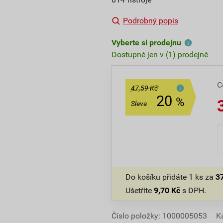
Podrobný popis
Vyberte si prodejnu
Dostupné jen v (1) prodejně
C
47,59 Kč
20
%
Sleva
Do košíku přidáte
1 ks
za
3
Ušetříte
9,70
Kč
s DPH.
Číslo položky:
1000005053
K