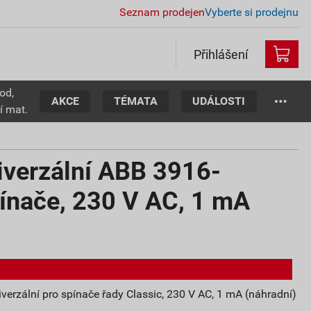
Seznam prodejen
Vyberte si prodejnu
Přihlášení
od,
AKCE
TÉMATA
UDÁLOSTI
í mat.
iverzální ABB 3916-
ínače, 230 V AC, 1 mA
rzální pro spínače řady Classic, 230 V AC, 1 mA (náhradní)