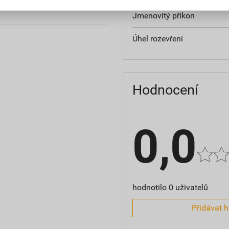
PH za ks
s DPH za ks
Jmenovitý příkon
Úhel rozevření
Hodnocení
0,0
hodnotilo 0 uživatelů
Přidávat 