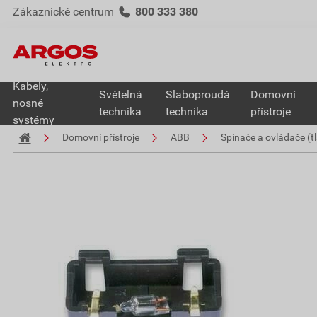
Zákaznické centrum
800 333 380
Kabely,
Světelná
Slaboproudá
Domovní
nosné
technika
technika
přístroje
systémy
Domovní přístroje
ABB
Spínače a ovládače (tl