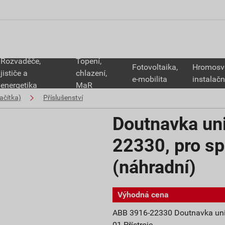
Rozvaděče,
Topení,
Fotovoltaika,
Hromosv
jističe a
chlazení,
e-mobilita
instalačn
energetika
MaR
ačítka)
Příslušenství
Doutnavka un
22330, pro sp
(náhradní)
Výhodná cena
ABB 3916-22330 Doutnavka unive
01-Přístroje