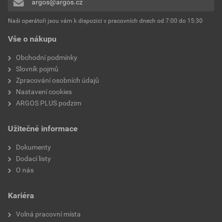
argos@argos.cz
Přidávat hodnocení může pouze přihlášený uživatel.
Vhodné pro stupeň krytí
IP20
Naši operátoři jsou vám k dispozici v pracovních dnech od 7:00 do 15:30
(IP)
Vše o nákupu
Ochrana povrchu
Lakované
Obchodní podmínky
Slovník pojmů
Antibakteriální ošetření
Ne
Zpracování osobních údajů
Nastavení cookies
Povrchová úprava
Matt
ARGOS PLUS podzim
S plochou pro štítky
Ne
Užitečné informace
S vyměnitelnou
Ne
Dokumenty
čočkou/symbolem
Dodací listy
O nás
Vhodné pro kulatý kabel
Ne
Kariéra
Skenovatelný symbol/bez
Ne
bariér
Volná pracovní místa