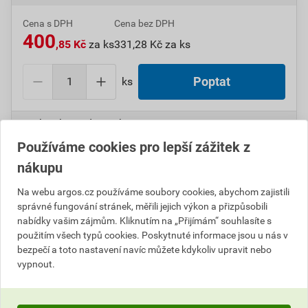
Cena s DPH
Cena bez DPH
400
,85 Kč
za ks
331,28 Kč za ks
ks
Poptat
Do košíku přidáte
1 ks
za
400,85
Kč
s DPH
(
331,28
Kč
bez DPH).
Používáme cookies pro lepší zážitek z
nákupu
Číslo položky:
1000005069
Katalogový kód: 11BA5
Výrobky značky:
ABB
Na webu argos.cz používáme soubory cookies, abychom zajistili
správné fungování stránek, měřili jejich výkon a přizpůsobili
nabídky vašim zájmům. Kliknutím na „Přijímám“ souhlasíte s
použitím všech typů cookies. Poskytnuté informace jsou u nás v
Popis
bezpečí a toto nastavení navíc můžete kdykoliv upravit nebo
vypnout.
ABB 3299E-A40100 33 Kryt pro přístroje s plovoucím
krytem 08-Time