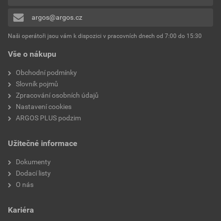
0x
Druh upevnění
Zapojení (snap)
argos@argos.cz
Přidávat hodnocení může pouze přihlášený uživatel.
Ochrana povrchu
Neošetřené
Naši operátoři jsou vám k dispozici v pracovních dnech od 7:00 do 15:30
Vše o nákupu
Číslo RAL (podobné)
9017
Obchodní podmínky
Antibakteriální ošetření
Ne
Slovník pojmů
Zpracování osobních údajů
Vhodné pro kulatý kabel
Ne
Nastavení cookies
ARGOS PLUS podzim
Monitorovací
Ne
okno/světelný výstup
Užitečné informace
S výměnným symbolem
Ne
Dokumenty
Dodací listy
Skrytý provoz
Ne
O nás
S podložkou
Ne
Kariéra