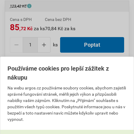
123,42 Kč
Cena s DPH
Cena bez DPH
85
,72 Kč
za ks
70,84 Kč za ks
ks
Poptat
Do košíku přidáte
1 ks
za
85,72
Kč
s DPH
Používáme cookies pro lepší zážitek z
(
70,84
Kč
bez DPH).
nákupu
Číslo položky:
1000005164
Katalogový kód: 11DS2
Na webu argos.cz používáme soubory cookies, abychom zajistili
Výrobky značky:
ABB
správné fungování stránek, měřili jejich výkon a přizpůsobili
nabídky vašim zájmům. Kliknutím na „Přijímám“ souhlasíte s
použitím všech typů cookies. Poskytnuté informace jsou u nás v
bezpečí a toto nastavení navíc můžete kdykoliv upravit nebo
Popis
vypnout.
ABB 3558A-A655 N Kryt spínače jednoduchý, s