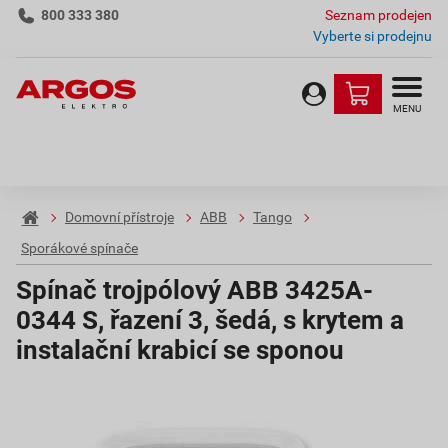
800 333 380
Seznam prodejen
Vyberte si prodejnu
MENU
Domovní přístroje
ABB
Tango
Sporákové spínače
Spínač trojpólový ABB 3425A-
0344 S, řazení 3, šedá, s krytem a
instalační krabicí se sponou