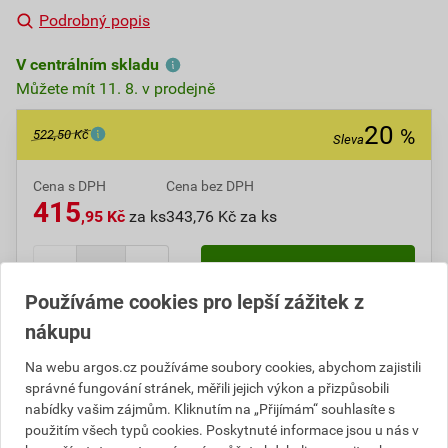
Podrobný popis
V centrálním skladu
Můžete mít 11. 8. v prodejně
20
%
522,50 Kč
Sleva
Cena s DPH
Cena bez DPH
415
,95 Kč
za ks
343,76 Kč za ks
ks
Do košíku
Používáme cookies pro lepší zážitek z
nákupu
Do košíku přidáte
1 ks
za
415,95
Kč
s DPH
(
343,76
Kč
bez DPH).
Na webu argos.cz používáme soubory cookies, abychom zajistili
Ušetříte
106,55
Kč
s DPH.
správné fungování stránek, měřili jejich výkon a přizpůsobili
nabídky vašim zájmům. Kliknutím na „Přijímám“ souhlasíte s
Číslo položky:
1000005203
Katalogový kód: 11FTR
použitím všech typů cookies. Poskytnuté informace jsou u nás v
Výrobky značky:
ABB