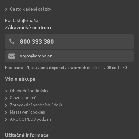
hodnotilo 0 uživatelů
Často kladené otázky
Jmenovité napětí
400 V
0x
Kontaktujte naše
0x
Jmenovitý proud
16A
Zákaznické centrum
0x
Druh ovládání
Kolébkový ovladač/tlačítko
0x
800 333 380
0x
Kvalita materiálu
Jiné
argos@argos.cz
Přidávat hodnocení může pouze přihlášený uživatel.
Tlačítkový spínač
Ne
Naši operátoři jsou vám k dispozici v pracovních dnech od 7:00 do 15:30
Vše o nákupu
Montáž
Základní prvek s
kompletním krytem
Obchodní podmínky
Slovník pojmů
Montážní hloubka
63 mm
Zpracování osobních údajů
Nastavení cookies
Hloubka zařízení
105 mm
ARGOS PLUS podzim
Druh upevnění
Montáž pomocí šroubů
Užitečné informace