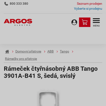
800 333 380
Seznam prodejen
Vyberte si prodejnu
MENU
Domovní přístroje
ABB
Tango
Rámečky pro přístroje
Rámeček čtyřnásobný ABB Tango
3901A-B41 S, šedá, svislý