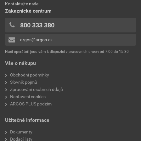
Kontaktujte naše
0x
Šířka
81 mm
Zákaznické centrum
0x
Hloubka
81 mm
0x
800 333 380
0x
Kvalita materiálu
Termoplast
argos@argos.cz
Přidávat hodnocení může pouze přihlášený uživatel.
Počet jednotek
4
Naši operátoři jsou vám k dispozici v pracovních dnech od 7:00 do 15:30
Vše o nákupu
Druh upevnění
Zapojení (snap)
Obchodní podmínky
Ochrana povrchu
Neošetřené
Slovník pojmů
Zpracování osobních údajů
Průhledné
Ne
Nastavení cookies
ARGOS PLUS podzim
Textové pole/popisovací
Ne
plocha
Užitečné informace
Se sklopným víkem
Ne
Dokumenty
Dodací listy