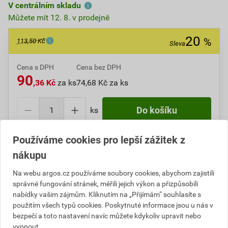
V centrálním skladu
Můžete mít 12. 8. v prodejně
20
%
113,50 Kč
Sleva
Cena s DPH
Cena bez DPH
90
,36 Kč
za ks
74,68 Kč za ks
ks
Do košíku
Používáme cookies pro lepší zážitek z
Do košíku přidáte
1 ks
za
90,36
Kč
s DPH
(
74,68
Kč
bez DPH).
nákupu
Ušetříte
23,14
Kč
s DPH.
Na webu argos.cz používáme soubory cookies, abychom zajistili
správné fungování stránek, měřili jejich výkon a přizpůsobili
Číslo položky:
1000005223
Katalogový kód: 11GBM
nabídky vašim zájmům. Kliknutím na „Přijímám“ souhlasíte s
Výrobky značky:
ABB
použitím všech typů cookies. Poskytnuté informace jsou u nás v
bezpečí a toto nastavení navíc můžete kdykoliv upravit nebo
vypnout.