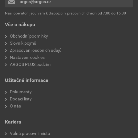
argos@argos.cz
Přidávat hodnocení může pouze přihlášený uživatel.
Ochrana povrchu
Neošetřené
Naši operátoři jsou vám k dispozici v pracovních dnech od 7:00 do 15:30
Vše o nákupu
Číslo RAL (podobné)
9003
Obchodní podmínky
Průhledné
Ne
Slovník pojmů
Zpracování osobních údajů
Textové pole/popisovací
Ne
Nastavení cookies
plocha
ARGOS PLUS podzim
Se sklopným víkem
Ne
Užitečné informace
Antibakteriální ošetření
Ne
Dokumenty
Dodací listy
Povrchová úprava
Lesklý
O nás
Směr vývodu
Vertikální
Kariéra
Instalace pod omítku
Ne
Volná pracovní místa