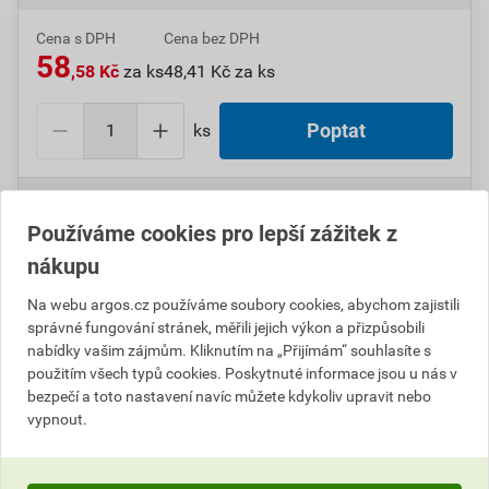
Cena s DPH
Cena bez DPH
58
,58 Kč
za ks
48,41 Kč za ks
ks
Poptat
Do košíku přidáte
1 ks
za
58,58
Kč
s DPH
(
48,41
Kč
bez DPH).
Používáme cookies pro lepší zážitek z
nákupu
Číslo položky:
1000005290
Katalogový kód: 11JKR
Výrobky značky:
ABB
Na webu argos.cz používáme soubory cookies, abychom zajistili
správné fungování stránek, měřili jejich výkon a přizpůsobili
nabídky vašim zájmům. Kliknutím na „Přijímám“ souhlasíte s
použitím všech typů cookies. Poskytnuté informace jsou u nás v
Popis
bezpečí a toto nastavení navíc můžete kdykoliv upravit nebo
vypnout.
ABB 3901A-B21 BW Rámeček dvojnásobný svislý 99-
Blistry