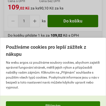
Cena s DPH
Cena bez DPH
109
,02 Kč
za ks
90,10 Kč za ks
ks
Do košíku
Do košíku přidáte
1 ks
za
109,02
Kč
s DPH
(
90,10
Kč
bez DPH).
Používáme cookies pro lepší zážitek z
Číslo položky:
1000005299
Katalogový kód: 11JSK
nákupu
Výrobky značky:
ABB
Na webu argos.cz používáme soubory cookies, abychom zajistili
správné fungování stránek, měřili jejich výkon a přizpůsobili
nabídky vašim zájmům. Kliknutím na „Přijímám“ souhlasíte s
použitím všech typů cookies. Poskytnuté informace jsou u nás v
Popis
bezpečí a toto nastavení navíc můžete kdykoliv upravit nebo
vypnout.
ABB 3553-06929 S Přepínač střídavý, řazení 6, IP44
25-IPxx
Přijímám