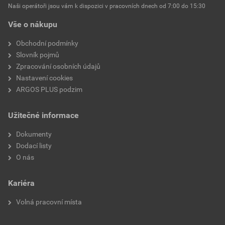
Tlačítkový spínač
Ne
Naši operátoři jsou vám k dispozici v pracovních dnech od 7:00 do 15:30
Vše o nákupu
Montáž
Základní prvek s
kompletním krytem
Obchodní podmínky
Slovník pojmů
Montážní hloubka
40 mm
Zpracování osobních údajů
Nastavení cookies
Hloubka zařízení
93.5 mm
ARGOS PLUS podzim
Druh upevnění
Montáž pomocí šroubů
Užitečné informace
Ochrana povrchu
Neošetřené
Dokumenty
Dodací listy
Číslo RAL (podobné)
7016
O nás
K dispozici je podpora
Ne
Kariéra
IFTTT
Volná pracovní místa
Kompatibilní s Amazon
Ne
Alexa