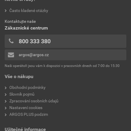
hodnotilo 0 uživatelů
Často kladené otázky
Kvalita materiálu
Termoplast
0x
Kontaktujte naše
0x
Montáž
Středová krycí deska
Zákaznické centrum
0x
Použití
TAE
0x
800 333 380
0x
Druh upevnění
Montáž pomocí šroubu
argos@argos.cz
Přidávat hodnocení může pouze přihlášený uživatel.
Vhodné pro stupeň krytí
IP20
Naši operátoři jsou vám k dispozici v pracovních dnech od 7:00 do 15:30
(IP)
Vše o nákupu
Ochrana povrchu
Neošetřené
Obchodní podmínky
Slovník pojmů
Průhledné
Ne
Zpracování osobních údajů
Nastavení cookies
Se sklopným víkem
Ne
ARGOS PLUS podzim
Antibakteriální ošetření
Ne
Užitečné informace