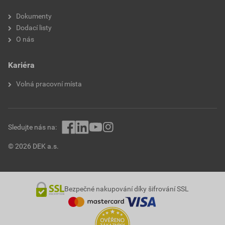
Povrchová úprava
Matt
Dokumenty
Dodací listy
Směr vývodu
Spodní část
O nás
Vhodné pro počet
1
Kariéra
zdířek/spojek
Volná pracovní místa
Popisovací pole
S indikačním štítkem
S protiprachovým krytem
Ne
Sledujte nás na:
Stíněný kryt
Ne
© 2026 DEK a.s.
Vzdálenost týkající se
Zápustná montáž
Se
Ne
Bezpečné nakupování díky šifrování SSL
svorkovnicemi/spojkami
Stíněné svorky
Ne