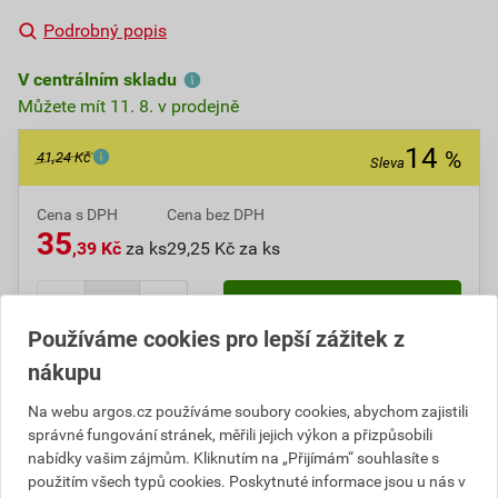
Podrobný popis
V centrálním skladu
Můžete mít 11. 8. v prodejně
14
%
41,24 Kč
Sleva
Cena s DPH
Cena bez DPH
35
,39 Kč
za ks
29,25 Kč za ks
ks
Do košíku
Používáme cookies pro lepší zážitek z
nákupu
Do košíku přidáte
1 ks
za
35,39
Kč
s DPH
(
29,25
Kč
bez DPH).
Na webu argos.cz používáme soubory cookies, abychom zajistili
Ušetříte
5,85
Kč
s DPH.
správné fungování stránek, měřili jejich výkon a přizpůsobili
nabídky vašim zájmům. Kliknutím na „Přijímám“ souhlasíte s
Číslo položky:
1000005365
Katalogový kód: 11L2R
použitím všech typů cookies. Poskytnuté informace jsou u nás v