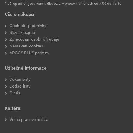
Vhodné pro stupeň krytí
IP20
Naši operátoři jsou vám k dispozici v pracovních dnech od 7:00 do 15:30
(IP)
Vše o nákupu
Ochrana povrchu
Neošetřené
Obchodní podmínky
Slovník pojmů
Průhledné
Ne
Zpracování osobních údajů
Nastavení cookies
Se sklopným víkem
Ne
ARGOS PLUS podzim
Antibakteriální ošetření
Ne
Užitečné informace
Směr vývodu
Nakloněný
Dokumenty
Dodací listy
Popisovací pole
Bez indikačního pole
O nás
S protiprachovým krytem
Ne
Kariéra
Stíněný kryt
Ne
Volná pracovní místa
Vzdálenost týkající se
Zápustná montáž