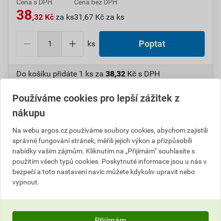
Cena s DPH
Cena bez DPH
38
,32 Kč
za ks
31,67 Kč za ks
ks
Poptat
Do košíku přidáte
1 ks
za
38,32
Kč
s DPH
(
31,67
Kč
bez DPH).
Používáme cookies pro lepší zážitek z
Číslo položky:
1000005438
Katalogový kód: 11N6G
nákupu
Výrobky značky:
ABB
Na webu argos.cz používáme soubory cookies, abychom zajistili
správné fungování stránek, měřili jejich výkon a přizpůsobili
nabídky vašim zájmům. Kliknutím na „Přijímám“ souhlasíte s
použitím všech typů cookies. Poskytnuté informace jsou u nás v
Popis
bezpečí a toto nastavení navíc můžete kdykoliv upravit nebo
vypnout.
ABB 5014E-B01020 Maska nosná zaslepovací (bez
otvorů) 16-Sdělovací technika
Přijímám