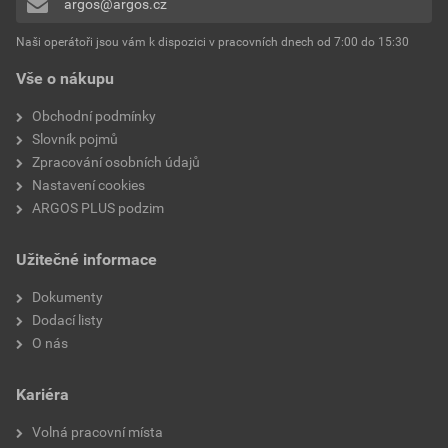
argos@argos.cz
Přidávat hodnocení může pouze přihlášený uživatel.
Vhodné pro stupeň krytí
IP20
Naši operátoři jsou vám k dispozici v pracovních dnech od 7:00 do 15:30
(IP)
Vše o nákupu
Ochrana povrchu
Lakované
Obchodní podmínky
Slovník pojmů
Průhledné
Ne
Zpracování osobních údajů
Nastavení cookies
Se sklopným víkem
Ne
ARGOS PLUS podzim
Antibakteriální ošetření
Ne
Užitečné informace
Povrchová úprava
Matt
Dokumenty
Dodací listy
Popisovací pole
Bez indikačního pole
O nás
S protiprachovým krytem
Ne
Kariéra
Stíněný kryt
Ne
Volná pracovní místa