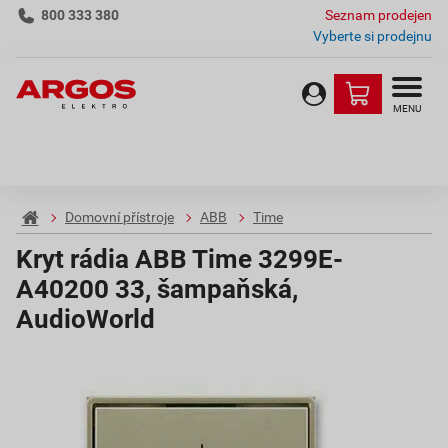
800 333 380
Seznam prodejen
Vyberte si prodejnu
MENU
Domovní přístroje
ABB
Time
Kryt rádia ABB Time 3299E-
A40200 33, šampaňská,
AudioWorld