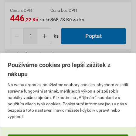
Cena s DPH
Cena bez DPH
446
,22 Kč
za ks
368,78 Kč za ks
ks
Poptat
Do košíku přidáte
1 ks
za
446,22
Kč
s DPH
(
368,78
Kč
bez DPH).
Používáme cookies pro lepší zážitek z
nákupu
Číslo položky:
1000005558
Katalogový kód: 11STK
Výrobky značky:
ABB
Na webu argos.cz používáme soubory cookies, abychom zajistili
správné fungování stránek, měřili jejich výkon a přizpůsobili
nabídky vašim zájmům. Kliknutím na „Přijímám“ souhlasíte s
použitím všech typů cookies. Poskytnuté informace jsou u nás v
Popis
bezpečí a toto nastavení navíc můžete kdykoliv upravit nebo
vypnout.
ABB 3299E-A40200 33 Kryt zesilovače s tunerem FM
nebo internetového rádia Busch-inet 08-Time