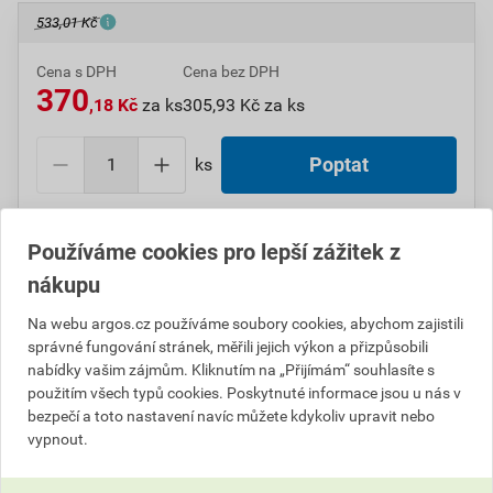
533,01 Kč
Cena s DPH
Cena bez DPH
370
,18 Kč
za ks
305,93 Kč za ks
ks
Poptat
Do košíku přidáte
1 ks
za
370,18
Kč
s DPH
Používáme cookies pro lepší zážitek z
(
305,93
Kč
bez DPH).
nákupu
Číslo položky:
1000005702
Katalogový kód: 11WTK
Na webu argos.cz používáme soubory cookies, abychom zajistili
Výrobky značky:
ABB
správné fungování stránek, měřili jejich výkon a přizpůsobili
nabídky vašim zájmům. Kliknutím na „Přijímám“ souhlasíte s
použitím všech typů cookies. Poskytnuté informace jsou u nás v
bezpečí a toto nastavení navíc můžete kdykoliv upravit nebo
Popis
vypnout.
ABB 3558E-A52940 01 Přepínač dvojitý střídavý,