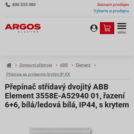
800 333 380
Seznam prodejen
Vyberte si prodejnu
MENU
Domovní přístroje
ABB
Element
Přístroje se zvýšeným krytím IP XX
Přepínač střídavý dvojitý ABB
Element 3558E-A52940 01, řazení
6+6, bílá/ledová bílá, IP44, s krytem