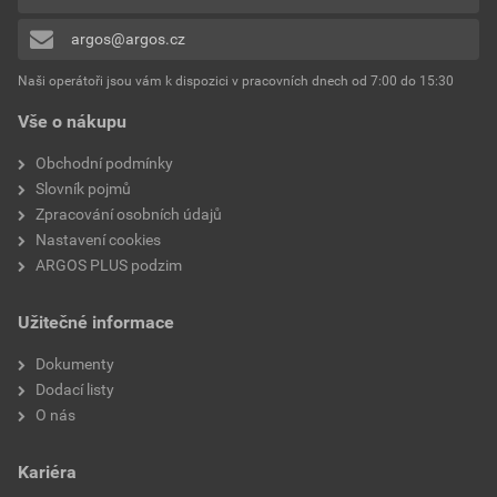
0x
Kvalita materiálu
Jiné
argos@argos.cz
Přidávat hodnocení může pouze přihlášený uživatel.
Tlačítkový spínač
Ne
Naši operátoři jsou vám k dispozici v pracovních dnech od 7:00 do 15:30
Vše o nákupu
Montáž
Základní prvek se
středovou krycí deskou
Obchodní podmínky
Slovník pojmů
Montážní hloubka
20 mm
Zpracování osobních údajů
Nastavení cookies
Druh upevnění
Montáž pomocí drápku a
ARGOS PLUS podzim
šroubu
Užitečné informace
Ochrana povrchu
Neošetřené
Dokumenty
Číslo RAL (podobné)
9003
Dodací listy
O nás
K dispozici je podpora
Ne
IFTTT
Kariéra