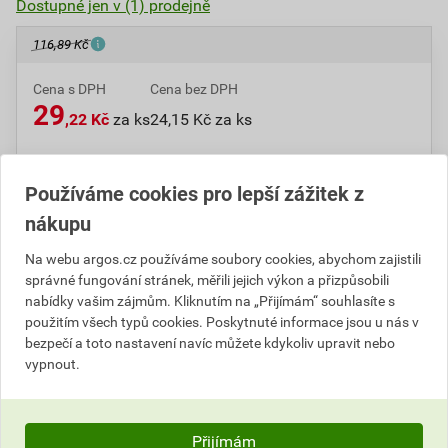
Dostupné jen v (1) prodejně
116,89 Kč
Cena s DPH
Cena bez DPH
29
,22 Kč
za ks
24,15 Kč za ks
Podobné produkty
Používáme cookies pro lepší zážitek z
nákupu
Číslo položky:
1000005935
Katalogový kód: 1239W
Na webu argos.cz používáme soubory cookies, abychom zajistili
Výrobky značky:
ABB
správné fungování stránek, měřili jejich výkon a přizpůsobili
nabídky vašim zájmům. Kliknutím na „Přijímám“ souhlasíte s
použitím všech typů cookies. Poskytnuté informace jsou u nás v
bezpečí a toto nastavení navíc můžete kdykoliv upravit nebo
Popis
vypnout.
ABB 3901E-A00941 C Rámeček jednonásobný (s
těsnicí manžetou), IP44 25-IPxx
Přijímám