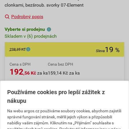
clonkami, bezšroub. svorky 07-Element
Podrobný popis
Vyberte si prodejnu
Skladem v (6) prodejnách
19
%
238,35 Kč
Sleva
Cena s DPH
Cena bez DPH
192
,56 Kč
za ks
159,14 Kč za ks
ks
Do košíku
Používáme cookies pro lepší zážitek z
nákupu
Do košíku přidáte
1 ks
za
192,56
Kč
s DPH
Na webu argos.cz používáme soubory cookies, abychom zajistili
(
159,14
Kč
bez DPH).
správné fungování stránek, měřili jejich výkon a přizpůsobili
Ušetříte
45,79
Kč
s DPH.
nabídky vašim zájmům. Kliknutím na „Přijímám“ souhlasíte s