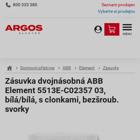
800 333 380
Seznam prodejen
Vyberte si prodejnu
MENU
Domovní přístroje
ABB
Element
Zásuvky
Zásuvka dvojnásobná ABB
Element 5513E-C02357 03,
bílá/bílá, s clonkami, bezšroub.
svorky