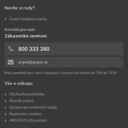
196,98 Kč
238,35 Kč
Bezhalogenové
Ne
Nevíte si rady?
bez DPH za ks
s DPH za ks
hodnotilo 0 uživatelů
Často kladené otázky
Jmenovité napětí
250 V
0x
Kontaktujte naše
0x
Jmenovitý proud
16A
Zákaznické centrum
0x
Kvalita materiálu
Termoplast
0x
800 333 380
0x
Počet jednotek
2
argos@argos.cz
Přidávat hodnocení může pouze přihlášený uživatel.
Počet fází
1
Naši operátoři jsou vám k dispozici v pracovních dnech od 7:00 do 15:30
Vše o nákupu
Provedení
Uzemňovací kolík
Obchodní podmínky
Přepěťová ochrana
Ne
Slovník pojmů
Zpracování osobních údajů
Počet aktivních kontaktů
2
Nastavení cookies
(kulaté)
ARGOS PLUS podzim