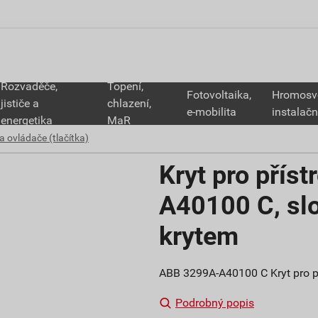
Rozvaděče,
Topení,
Fotovoltaika,
Hromosv
jističe a
chlazení,
e-mobilita
instalačn
energetika
MaR
a ovládače (tlačítka)
Kryt pro přís
A40100 C, slo
krytem
ABB 3299A-A40100 C Kryt pro p
Podrobný popis