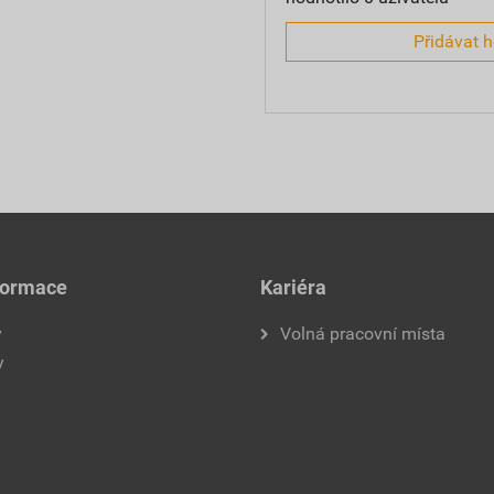
Přidávat 
formace
Kariéra
y
Volná pracovní místa
y