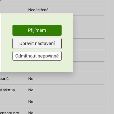
Neošetřené
Ne
Přijímám
Lesklý
Upravit nastavení
Ne
ymbolem
Odmítnout nepovinné
Ne
Ne
ariér
Ne
ý výstup
Ne
Ne
senzoru pro
Ne