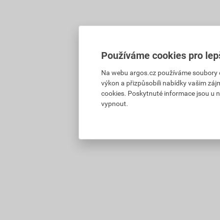
Používáme cookies pro lep
Na webu argos.cz používáme soubory coo
výkon a přizpůsobili nabídky vašim záj
cookies. Poskytnuté informace jsou u n
vypnout.