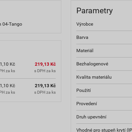
Parametry
em 04-Tango
Výrobce
Barva
Materiál
Bezhalogenové
1,10 Kč
219,13 Kč
PH za ks
s DPH za ks
Kvalita materiálu
1,10 Kč
219,13 Kč
Použití
PH za ks
s DPH za ks
Provedení
Druh upevnění
Vhodné pro stupeň krytí (IP