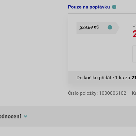
Pouze na poptávku
C
324,89 Kč
Do košíku přidáte
1 ks
za
2
Číslo položky:
1000006102
K
hodnocení