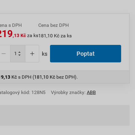
ena s DPH
Cena bez DPH
219
,13 Kč
za ks
181,10 Kč za ks
Poptat
ks
19,13
Kč
s DPH (
181,10
Kč
bez DPH).
atalogový kód: 128N5
Výrobky značky:
ABB