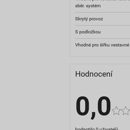
sběr. systém
Skrytý provoz
S podložkou
Vhodné pro šířku vestavné 
Hodnocení
0,0
hodnotilo 0 uživatelů