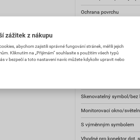
Ochrana povrchu
Antibakteriální ošetření
ší zážitek z nákupu
Povrchová úprava
kies, abychom zajistili správné fungování stránek, měřili jejich
mům. Kliknutím na „Přijímám“ souhlasíte s použitím všech typů
S plochou pro štítky
ás v bezpečí a toto nastavení navíc můžete kdykoliv upravit nebo
S vyměnitelnou čočkou/s
Vhodné pro kulatý kabel
Skenovatelný symbol/bez b
Monitorovací okno/světeln
S výměnným symbolem
Vhodné pro konektor dot. 