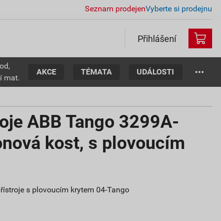
Seznam prodejen
Vyberte si prodejnu
Přihlášení
od,
AKCE
TÉMATA
UDÁLOSTI
í mat.
troje ABB Tango 3299A-
nová kost, s plovoucím
řístroje s plovoucím krytem 04-Tango