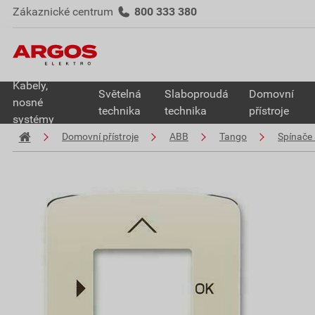
Zákaznické centrum
800 333 380
Kabely,
Světelná
Slaboproudá
Domovní
nosné
technika
technika
přístroje
systémy
Domovní přístroje
ABB
Tango
Spínače 