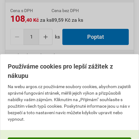
Cena s DPH
Cena bez DPH
108
,40 Kč
za ks
89,59 Kč za ks
ks
Poptat
Do košíku přidáte
1 ks
za
108,40
Kč
s DPH
(
89,59
Kč
bez DPH).
Používáme cookies pro lepší zážitek z
nákupu
Číslo položky:
1000006364
Katalogový kód: 12HAY
Výrobky značky:
ABB
Na webu argos.cz používáme soubory cookies, abychom zajistili
správné fungování stránek, měřili jejich výkon a přizpůsobili
nabídky vašim zájmům. Kliknutím na „Přijímám“ souhlasíte s
použitím všech typů cookies. Poskytnuté informace jsou u nás v
Popis
bezpečí a toto nastavení navíc můžete kdykoliv upravit nebo
vypnout.
ABB 3557G-01340 C1W Spínač kompletní ř.1, 10AX,
250 Vstř. 99-Blistry