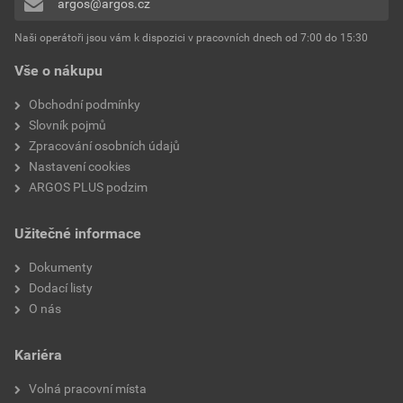
argos@argos.cz
Přidávat hodnocení může pouze přihlášený uživatel.
Tlačítkový spínač
Ne
Naši operátoři jsou vám k dispozici v pracovních dnech od 7:00 do 15:30
Vše o nákupu
Montáž
Základní prvek s
kompletním krytem
Obchodní podmínky
Slovník pojmů
Montážní hloubka
12 mm
Zpracování osobních údajů
Nastavení cookies
Hloubka zařízení
81 mm
ARGOS PLUS podzim
Druh upevnění
Montáž pomocí šroubů
Užitečné informace
Ochrana povrchu
Neošetřené
Dokumenty
Dodací listy
K dispozici je podpora
Ne
O nás
IFTTT
Kariéra
Kompatibilní s Amazon
Ne
Alexa
Volná pracovní místa