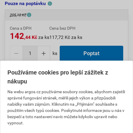
Pouze na poptávku
205,10 Kč
Cena s DPH
Cena bez DPH
142
,44 Kč
za ks
117,72 Kč za ks
ks
Poptat
Do košíku přidáte
1 ks
za
142,44
Kč
s DPH
Používáme cookies pro lepší zážitek z
(
117,72
Kč
bez DPH).
nákupu
Na webu argos.cz používáme soubory cookies, abychom zajistili
Číslo položky:
1000006400
Katalogový kód: 12JCD
správné fungování stránek, měřili jejich výkon a přizpůsobili
Výrobky značky:
ABB
nabídky vašim zájmům. Kliknutím na „Přijímám“ souhlasíte s
použitím všech typů cookies. Poskytnuté informace jsou u nás v
bezpečí a toto nastavení navíc můžete kdykoliv upravit nebo
vypnout.
Popis