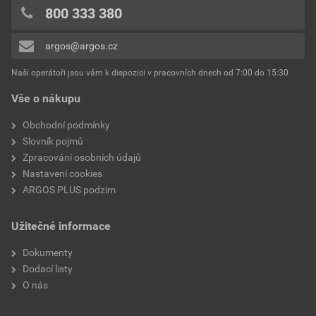
Druh ovládání
Kolébka
0x
800 333 380
0x
Kvalita materiálu
Termoplast
argos@argos.cz
Přidávat hodnocení může pouze přihlášený uživatel.
Montáž
Základní prvek s plnou
Naši operátoři jsou vám k dispozici v pracovních dnech od 7:00 do 15:30
krycí deskou
Vše o nákupu
Počet pólů
1
Obchodní podmínky
Slovník pojmů
Provedení
Samostatno tlačítko
Zpracování osobních údajů
Nastavení cookies
Hloubka zařízení
81 mm
ARGOS PLUS podzim
Druh upevnění
Montáž pomocí šroubů
Užitečné informace
Ochrana povrchu
Neošetřené
Dokumenty
Dodací listy
K dispozici je podpora
Ne
O nás
IFTTT