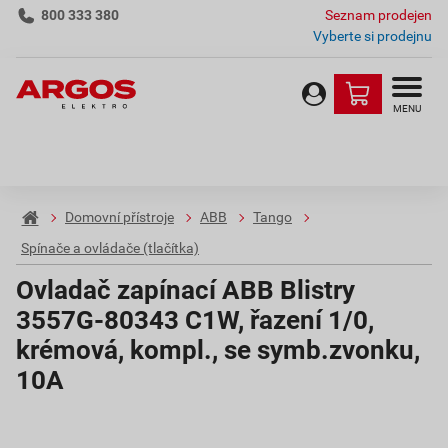
800 333 380
Seznam prodejen
Vyberte si prodejnu
MENU
Domovní přístroje
ABB
Tango
Spínače a ovládače (tlačítka)
Ovladač zapínací ABB Blistry
3557G-80343 C1W, řazení 1/0,
krémová, kompl., se symb.zvonku,
10A