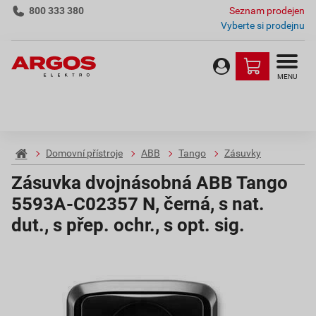
800 333 380
Seznam prodejen
Vyberte si prodejnu
MENU
Domovní přístroje
ABB
Tango
Zásuvky
Zásuvka dvojnásobná ABB Tango
5593A-C02357 N, černá, s nat.
dut., s přep. ochr., s opt. sig.