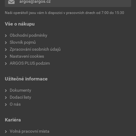
argos@argos.cz
Přidávat hodnocení může pouze přihlášený uživatel.
Provedení
Uzemňovací kolík
Naši operátoři jsou vám k dispozici v pracovních dnech od 7:00 do 15:30
Vše o nákupu
Přepěťová ochrana
Ano
Obchodní podmínky
Počet aktivních kontaktů
2
Slovník pojmů
(kulaté)
Zpracování osobních údajů
Nastavení cookies
Hloubka zařízení
110 mm
ARGOS PLUS podzim
Druh upevnění
Montáž pomocí šroubu
Užitečné informace
Ochrana povrchu
Neošetřené
Dokumenty
Dodací listy
Číslo RAL (podobné)
9005
O nás
K dispozici je podpora
Ne
Kariéra
IFTTT
Volná pracovní místa
Kompatibilní s Amazon
Ne