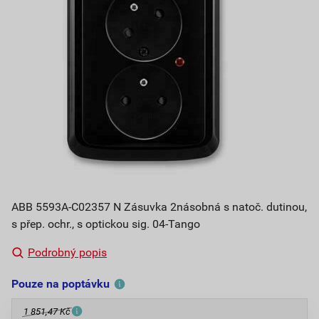
ABB 5593A-C02357 N Zásuvka 2násobná s natoč. dutinou,
s přep. ochr., s optickou sig. 04-Tango
Podrobný popis
Pouze na poptávku
1 851,47 Kč