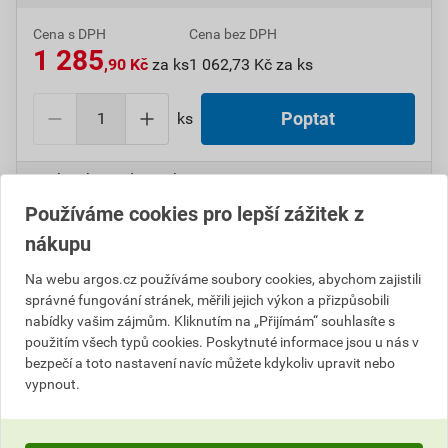
Cena s DPH
Cena bez DPH
1 285
,90 Kč
za ks
1 062,73 Kč za ks
ks
Poptat
Do košíku přidáte
1 ks
za
1 285,89
Kč
s DPH
(
1 062,72
Kč
bez DPH).
Používáme cookies pro lepší zážitek z
nákupu
Číslo položky:
1000006557
Katalogový kód: 12NY7
Výrobky značky:
ABB
Na webu argos.cz používáme soubory cookies, abychom zajistili
správné fungování stránek, měřili jejich výkon a přizpůsobili
nabídky vašim zájmům. Kliknutím na „Přijímám“ souhlasíte s
použitím všech typů cookies. Poskytnuté informace jsou u nás v
Popis
bezpečí a toto nastavení navíc můžete kdykoliv upravit nebo
vypnout.
ABB 5593A-C02357 N Zásuvka 2násobná s natoč.
dutinou, s přep. ochr., s optickou sig. 04-Tango