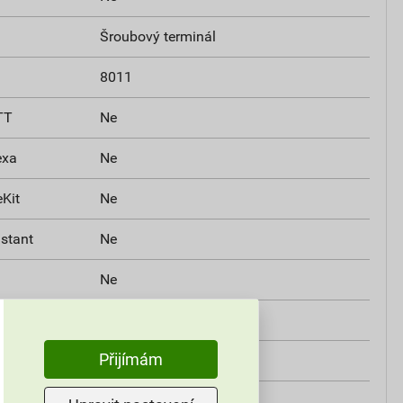
Šroubový terminál
8011
TT
Ne
exa
Ne
Kit
Ne
istant
Ne
Ne
50 Hz
Přijímám
Ne
Ne