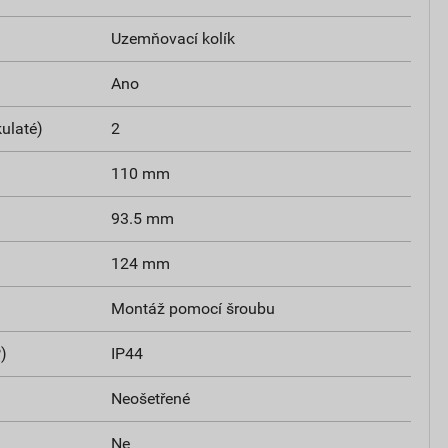
Uzemňovací kolík
Ano
kulaté)
2
110 mm
93.5 mm
124 mm
Montáž pomocí šroubu
)
IP44
Neošetřené
Ne