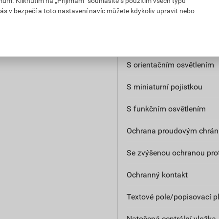
mům. Kliknutím na „Přijímám“ souhlasíte s použitím všech typů
ás v bezpečí a toto nastavení navíc můžete kdykoliv upravit nebo
Uzamykatelné
Se signalizační žárovkou
S orientačním osvětlením
S miniaturní pojistkou
S funkčním osvětlením
Ochrana proudovým chrán
Se zvýšenou ochranou prot
Ochranný kontakt
Textové pole/popisovací p
Natočená centrální vložka