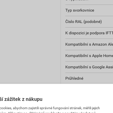
Typ svorkovnice
Číslo RAL (podobné)
K dispozici je podpora IFT
Kompatibilní s Amazon Al
Kompatibilní s Apple Home
Kompatibilní s Google Ass
Průhledné
Kmitočet
ší zážitek z nákupu
Vyhazovací mechanismus
kies, abychom zajistili správné fungování stránek, měřili jejich
Izolovaná montáž