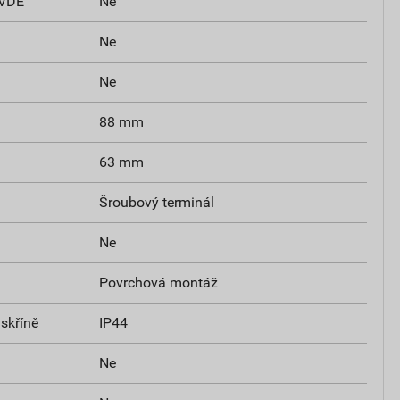
 VDE
Ne
Ne
Ne
88 mm
63 mm
Šroubový terminál
Ne
Povrchová montáž
skříně
IP44
Ne