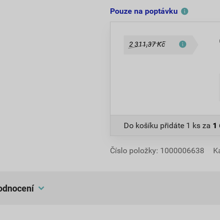
Pouze na poptávku
2 311,37 Kč
Do košíku přidáte
1 ks
za
1
Číslo položky:
1000006638
K
hodnocení