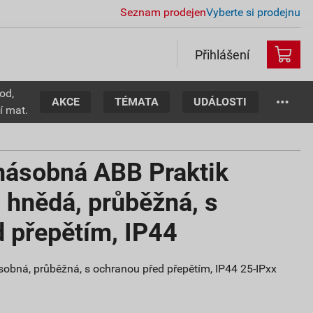
Seznam prodejen
Vyberte si prodejnu
Přihlášení
od,
AKCE
TÉMATA
UDÁLOSTI
í mat.
násobná ABB Praktik
 hnědá, průběžná, s
 přepětím, IP44
bná, průběžná, s ochranou před přepětím, IP44 25-IPxx