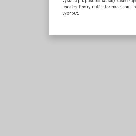
výkon a přizpůsobili nabídky vašim záj
cookies. Poskytnuté informace jsou u n
vypnout.