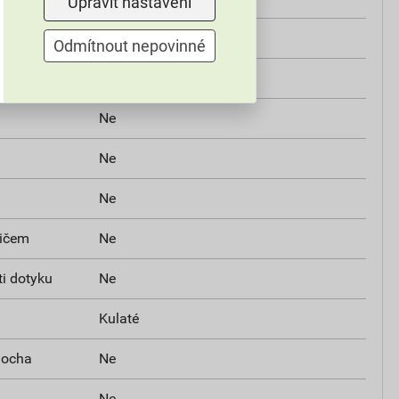
Upravit nastavení
Ne
Odmítnout nepovinné
Ano
Ne
Ne
Ne
ičem
Ne
i dotyku
Ne
Kulaté
locha
Ne
Ne