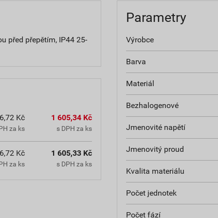
Parametry
 před přepětím, IP44 25-
Výrobce
Barva
Materiál
Bezhalogenové
6,72 Kč
1 605,34 Kč
Jmenovité napětí
PH za ks
s DPH za ks
Jmenovitý proud
6,72 Kč
1 605,33 Kč
PH za ks
s DPH za ks
Kvalita materiálu
Počet jednotek
Počet fází