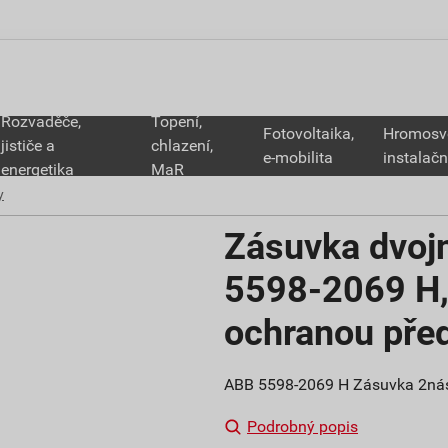
Rozvaděče,
Topení,
Fotovoltaika,
Hromosv
jističe a
chlazení,
e-mobilita
instalačn
energetika
MaR
y
Zásuvka dvoj
5598-2069 H,
ochranou před
ABB 5598-2069 H Zásuvka 2náso
Podrobný popis