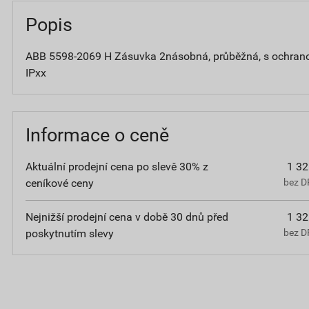
Popis
ABB 5598-2069 H Zásuvka 2násobná, průběžná, s ochranou
IPxx
Informace o ceně
Aktuální prodejní cena po slevě 30% z
1 32
ceníkové ceny
bez D
Nejnižší prodejní cena v době 30 dnů před
1 32
poskytnutím slevy
bez D