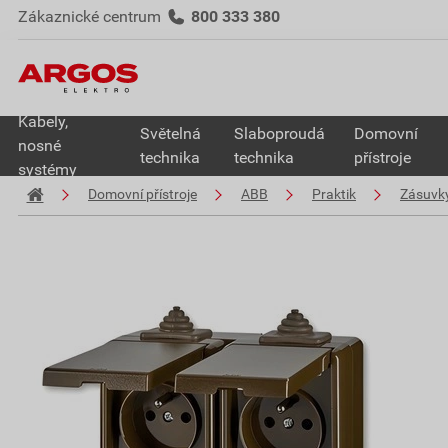
Zákaznické centrum
800 333 380
Kabely,
Světelná
Slaboproudá
Domovní
nosné
technika
technika
přístroje
systémy
Domovní přístroje
ABB
Praktik
Zásuvk