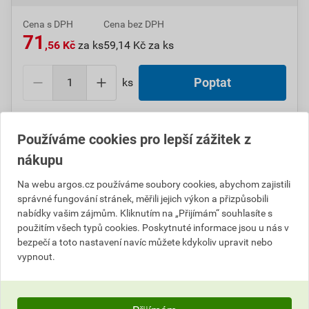
Cena s DPH
Cena bez DPH
71
,56 Kč
za ks
59,14 Kč za ks
ks
Poptat
Do košíku přidáte
1 ks
za
71,56
Kč
s DPH
Používáme cookies pro lepší zážitek z
(
59,14
Kč
bez DPH).
nákupu
Číslo položky:
1000006991
Katalogový kód: 33J0Y
Na webu argos.cz používáme soubory cookies, abychom zajistili
Výrobky značky:
SCHNEIDER
správné fungování stránek, měřili jejich výkon a přizpůsobili
nabídky vašim zájmům. Kliknutím na „Přijímám“ souhlasíte s
použitím všech typů cookies. Poskytnuté informace jsou u nás v
bezpečí a toto nastavení navíc můžete kdykoliv upravit nebo
Popis
vypnout.
SCHN ZBA7235 hmatník se symbolem