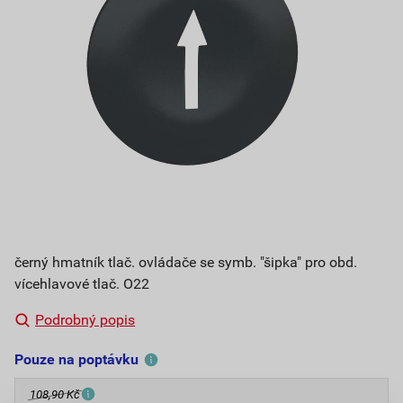
černý hmatník tlač. ovládače se symb. "šipka" pro obd.
vícehlavové tlač. O22
Podrobný popis
Pouze na poptávku
108,90 Kč