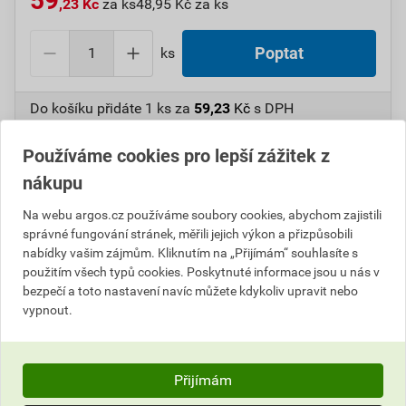
59
,23 Kč
za ks
48,95 Kč za ks
ks
Poptat
Do košíku přidáte
1 ks
za
59,23
Kč
s DPH
(
48,95
Kč
bez DPH).
Používáme cookies pro lepší zážitek z
Číslo položky:
1000007069
Katalogový kód: 33JLD
nákupu
Výrobky značky:
SCHNEIDER
Na webu argos.cz používáme soubory cookies, abychom zajistili
správné fungování stránek, měřili jejich výkon a přizpůsobili
nabídky vašim zájmům. Kliknutím na „Přijímám“ souhlasíte s
Popis
použitím všech typů cookies. Poskytnuté informace jsou u nás v
bezpečí a toto nastavení navíc můžete kdykoliv upravit nebo
vypnout.
SCHN ZBY2147 Štítek
Informace o ceně
Přijímám
Parametry
Aktuální prodejní cena po slevě 34% z ceníkové ceny