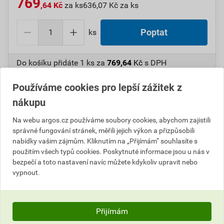
769
,64 Kč
za ks
636,07 Kč za ks
ks
Poptat
Do košíku přidáte
1 ks
za
769,64
Kč
s DPH
(
636,07
Kč
bez DPH).
Používáme cookies pro lepší zážitek z
Číslo položky:
1000007088
Katalogový kód: 33JYM
nákupu
Výrobky značky:
SCHNEIDER
Na webu argos.cz používáme soubory cookies, abychom zajistili
správné fungování stránek, měřili jejich výkon a přizpůsobili
nabídky vašim zájmům. Kliknutím na „Přijímám“ souhlasíte s
použitím všech typů cookies. Poskytnuté informace jsou u nás v
Popis
bezpečí a toto nastavení navíc můžete kdykoliv upravit nebo
vypnout.
SCHN GS2AH235 Vnější pravostranná rukojeť
Informace o ceně
Přijímám