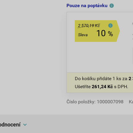
Pouze na poptávku
2 570,19 Kč
10
%
Sleva
Do košíku přidáte
1 ks
za
2
Ušetříte
261,24
Kč
s DPH.
Číslo položky:
1000007098
K
hodnocení