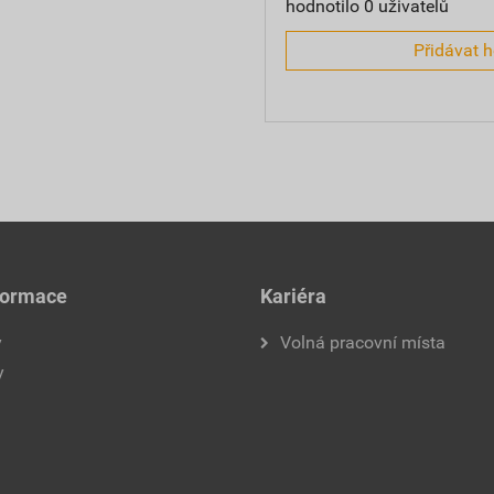
hodnotilo 0 uživatelů
Přidávat 
formace
Kariéra
y
Volná pracovní místa
y