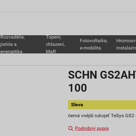
Rozvaděče,
Topení,
Fotovoltaika,
Hromosv
jističe a
chlazení,
e-mobilita
instalačn
energetika
MaR
SCHN GS2AHT5
100
Sleva
černá vnější rukojeť TeSys GS2 -
Podrobný popis