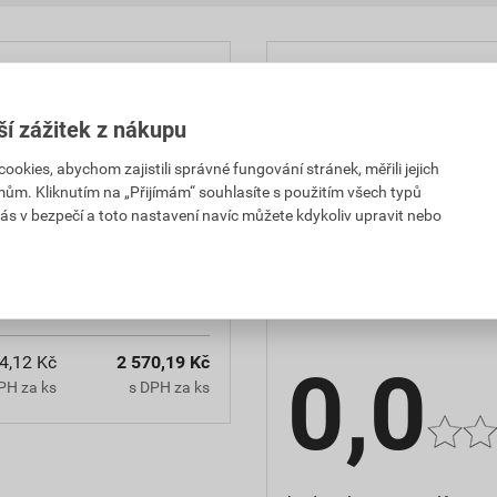
Parametry
ší zážitek z nákupu
Výrobce
kies, abychom zajistili správné fungování stránek, měřili jejich
Vhodné pro výkonový jistič
mům. Kliknutím na „Přijímám“ souhlasíte s použitím všech typů
ás v bezpečí a toto nastavení navíc můžete kdykoliv upravit nebo
8,22 Kč
2 308,95 Kč
Hodnocení
PH za ks
s DPH za ks
4,12 Kč
2 570,19 Kč
0,0
PH za ks
s DPH za ks