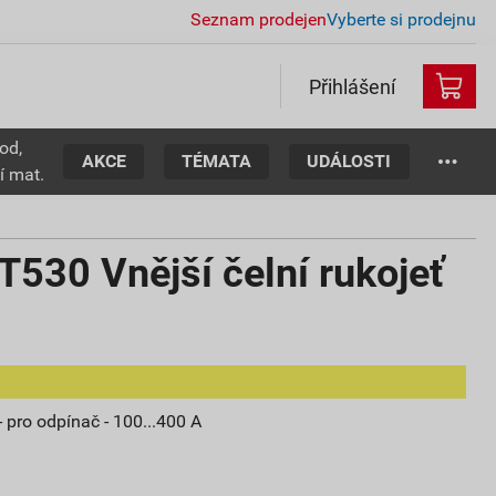
Seznam prodejen
Vyberte si prodejnu
Přihlášení
od,
AKCE
TÉMATA
UDÁLOSTI
í mat.
30 Vnější čelní rukojeť
 pro odpínač - 100...400 A