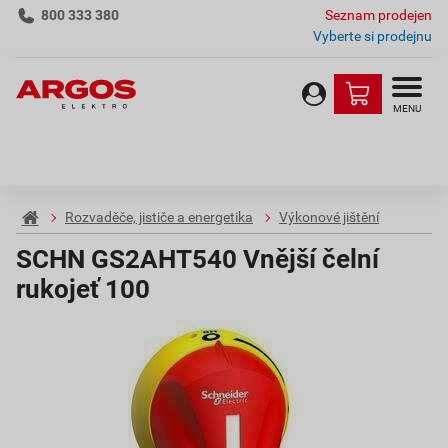
800 333 380
Seznam prodejen
Vyberte si prodejnu
MENU
Rozvaděče, jističe a energetika
Výkonové jištění
SCHN GS2AHT540 Vnější čelní
rukojeť 100