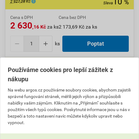
10
%
2 927,28 Kč
Sleva
Cena s DPH
Cena bez DPH
2 630
,16 Kč
za ks
2 173,69 Kč za ks
ks
Poptat
Do košíku přidáte
1 ks
za
2 630,16
Kč
s DPH
Používáme cookies pro lepší zážitek z
(
2 173,69
Kč
bez DPH).
Ušetříte
297,12
Kč
s DPH.
nákupu
Na webu argos.cz používáme soubory cookies, abychom zajistili
Číslo položky:
1000007099
Katalogový kód: 33KBW
správné fungování stránek, měřili jejich výkon a přizpůsobili
Výrobky značky:
SCHNEIDER
nabídky vašim zájmům. Kliknutím na „Přijímám“ souhlasíte s
použitím všech typů cookies. Poskytnuté informace jsou u nás v
bezpečí a toto nastavení navíc můžete kdykoliv upravit nebo
vypnout.
Popis