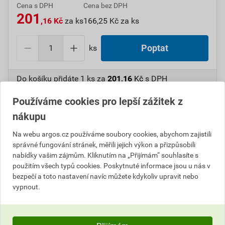
Cena s DPH
Cena bez DPH
201
,16 Kč
za ks
166,25 Kč za ks
ks
Poptat
Do košíku přidáte
1 ks
za
201,16
Kč
s DPH
(
166,25
Kč
bez DPH).
Používáme cookies pro lepší zážitek z
Číslo položky:
1000008785
Katalogový kód: 64LTF
nákupu
Výrobky značky:
SCHNEIDER
Na webu argos.cz používáme soubory cookies, abychom zajistili
správné fungování stránek, měřili jejich výkon a přizpůsobili
nabídky vašim zájmům. Kliknutím na „Přijímám“ souhlasíte s
použitím všech typů cookies. Poskytnuté informace jsou u nás v
Popis
bezpečí a toto nastavení navíc můžete kdykoliv upravit nebo
vypnout.
SCHN NSYTHL405PLM Rukojeť se zámkem, klíč 405