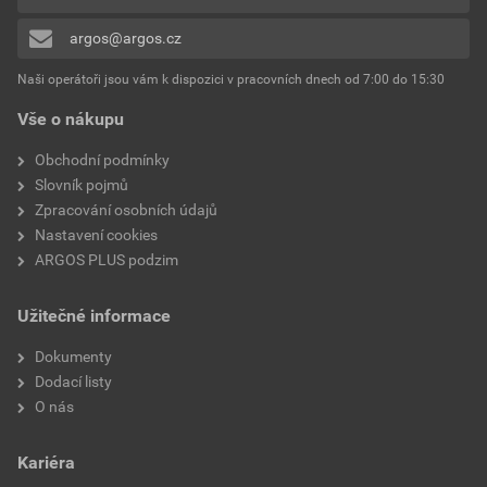
Třída uvolnění
Jiné
0x
argos@argos.cz
Přidávat hodnocení může pouze přihlášený uživatel.
Interní bypass
Ano
Naši operátoři jsou vám k dispozici v pracovních dnech od 7:00 do 15:30
Řízení točivého momentu
Ne
Vše o nákupu
Jmenovitá teplota okolí
40 °C
Obchodní podmínky
bez snížení
Slovník pojmů
Zpracování osobních údajů
Jmenovitý provozní proud
22A
Nastavení cookies
Ie při 40 °C Tu
ARGOS PLUS podzim
Integrovaná ochrana
Ne
Užitečné informace
motoru proti přetížení
Dokumenty
Jmenovitý výkon
4.5 kW
Dodací listy
třífázového motoru inline
O nás
při 230V
Kariéra