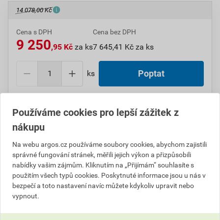
14 078,00 Kč
Cena s DPH
Cena bez DPH
9 250
,95 Kč
za ks
7 645,41 Kč za ks
ks
Poptat
Do košíku přidáte
1 ks
za
9 250,95
Kč
s DPH
Používáme cookies pro lepší zážitek z
(
7 645,41
Kč
bez DPH).
nákupu
Číslo položky:
1000008881
Katalogový kód: 23RRS
Na webu argos.cz používáme soubory cookies, abychom zajistili
Výrobky značky:
SCHNEIDER
správné fungování stránek, měřili jejich výkon a přizpůsobili
nabídky vašim zájmům. Kliknutím na „Přijímám“ souhlasíte s
použitím všech typů cookies. Poskytnuté informace jsou u nás v
bezpečí a toto nastavení navíc můžete kdykoliv upravit nebo
Popis
vypnout.
SCHN ATS01N222LU Softstartér s řízením ve 2 fázích,