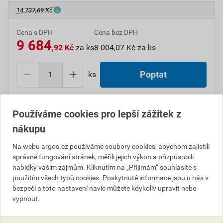
14 737,69 Kč
Cena s DPH
Cena bez DPH
9 684
,92 Kč
za ks
8 004,07 Kč za ks
ks
Poptat
Do košíku přidáte
1 ks
za
9 684,92
Kč
s DPH
Používáme cookies pro lepší zážitek z
(
8 004,07
Kč
bez DPH).
nákupu
Číslo položky:
1000009073
Katalogový kód: 50V48
Na webu argos.cz používáme soubory cookies, abychom zajistili
Výrobky značky:
SCHNEIDER
správné fungování stránek, měřili jejich výkon a přizpůsobili
nabídky vašim zájmům. Kliknutím na „Přijímám“ souhlasíte s
použitím všech typů cookies. Poskytnuté informace jsou u nás v
bezpečí a toto nastavení navíc můžete kdykoliv upravit nebo
Popis
vypnout.
SCHN ATV12HU15M2 Frekvenční měnič 1,5 kW, 7,5 A,