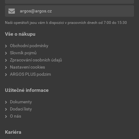
zlomení
0x
argos@argos.cz
Přidávat hodnocení může pouze přihlášený uživatel.
Jmenovitý výstupní proud
7.5A
I2N
Naši operátoři jsou vám k dispozici v pracovních dnech od 7:00 do 15:30
Vše o nákupu
Max. výkon lin. zatížení při
1.5 kW
jm. výstupním nap.
Obchodní podmínky
Slovník pojmů
Maximální výstupní
400 Hz
Zpracování osobních údajů
frekvence
Nastavení cookies
ARGOS PLUS podzim
Možnost
Ne
čtyřkvadrantového provozu
Užitečné informace
Typ převodníku
U konvertor
Dokumenty
Dodací listy
Síťová frekvence
50/60 Hz
O nás
S připojením k PC
Ano
Kariéra