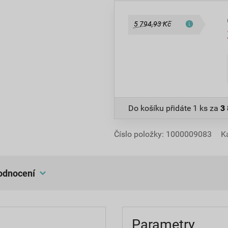
5 794,93 Kč
Do košíku přidáte
1 ks
za
3
Číslo položky:
1000009083
K
hodnocení
Parametry