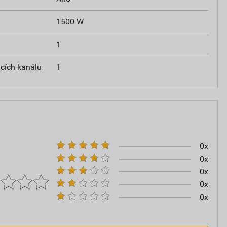
1500 W
1
acích kanálů
1
0x
0x
0x
0x
0x