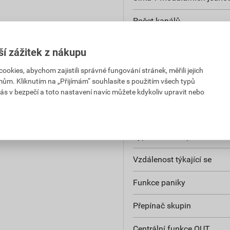
Počet kanálů
Simulace přítomnosti oso
ší zážitek z nákupu
Týdenní program
kies, abychom zajistili správné fungování stránek, měřili jejich
mům. Kliknutím na „Přijímám“ souhlasíte s použitím všech typů
Jmenovitý kmitočet
ás v bezpečí a toto nastavení navíc můžete kdykoliv upravit nebo
Řídicí napětí 1
Typ řídicího napětí 1
Vzdálenost týkající se
Funkce paniky
Přepínač skupin
Centrální funkce OUT