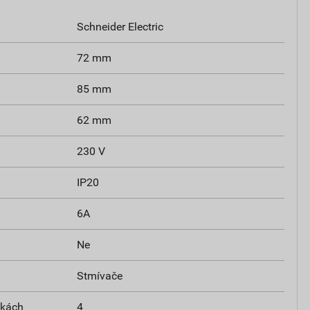
Schneider Electric
72 mm
85 mm
62 mm
230 V
IP20
6A
Ne
Stmívače
tkách
4