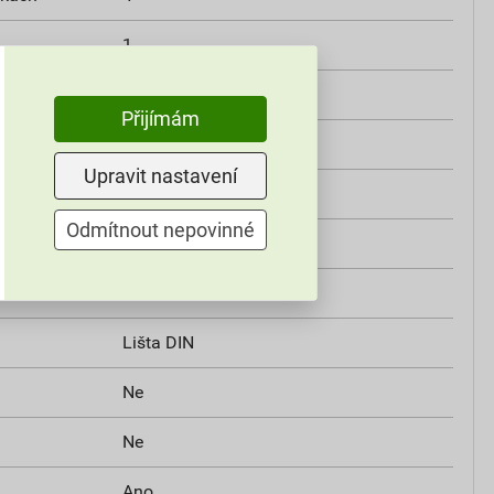
1
b
Ne
Přijímám
Ne
Upravit nastavení
50 Hz
Odmítnout nepovinné
12 V
Jiné
Lišta DIN
Ne
Ne
Ano