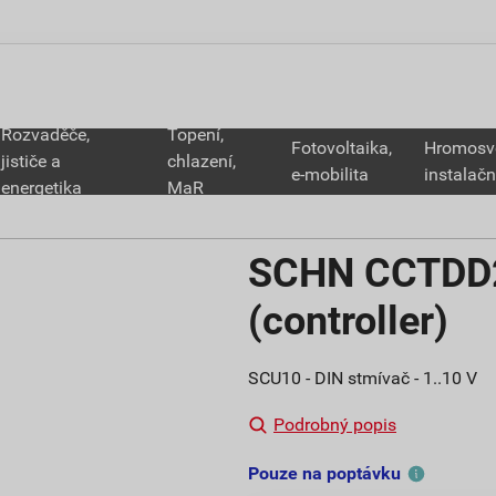
Rozvaděče,
Topení,
Fotovoltaika,
Hromosv
jističe a
chlazení,
e-mobilita
instalačn
energetika
MaR
SCHN CCTDD
(controller)
SCU10 - DIN stmívač - 1..10 V
Podrobný popis
Pouze na poptávku