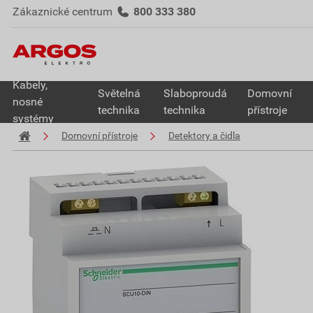
Zákaznické centrum
800 333 380
Kabely,
Světelná
Slaboproudá
Domovní
nosné
technika
technika
přístroje
systémy
Domovní přístroje
Detektory a čidla