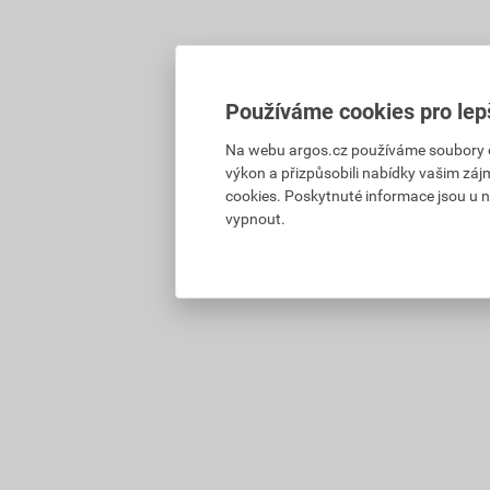
Používáme cookies pro lep
Na webu argos.cz používáme soubory coo
výkon a přizpůsobili nabídky vašim záj
cookies. Poskytnuté informace jsou u n
vypnout.