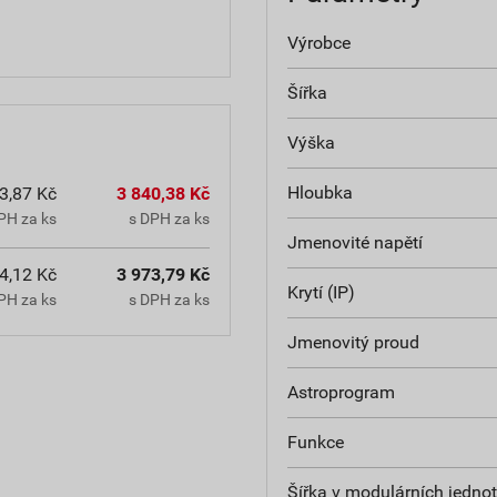
Výrobce
Šířka
Výška
Hloubka
3,87 Kč
3 840,38 Kč
PH za ks
s DPH za ks
Jmenovité napětí
4,12 Kč
3 973,79 Kč
Krytí (IP)
PH za ks
s DPH za ks
Jmenovitý proud
Astroprogram
Funkce
Šířka v modulárních jedno