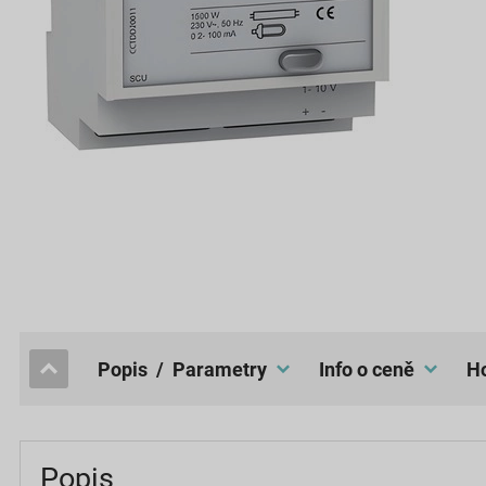
popis / Parametry
Info o ceně
Popis