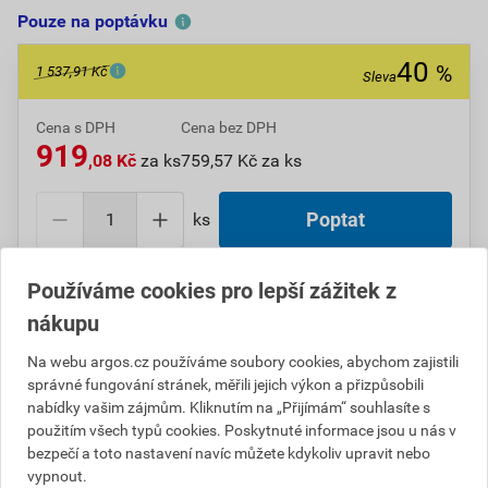
Pouze na poptávku
40
%
1 537,91 Kč
Sleva
Cena s DPH
Cena bez DPH
919
,08 Kč
za ks
759,57 Kč za ks
ks
Poptat
Do košíku přidáte
1 ks
za
919,08
Kč
s DPH
Používáme cookies pro lepší zážitek z
(
759,57
Kč
bez DPH).
nákupu
Ušetříte
618,83
Kč
s DPH.
Na webu argos.cz používáme soubory cookies, abychom zajistili
správné fungování stránek, měřili jejich výkon a přizpůsobili
Číslo položky:
1000009974
Katalogový kód: 3435D
nabídky vašim zájmům. Kliknutím na „Přijímám“ souhlasíte s
Výrobky značky:
SCHNEIDER
použitím všech typů cookies. Poskytnuté informace jsou u nás v
bezpečí a toto nastavení navíc můžete kdykoliv upravit nebo
vypnout.