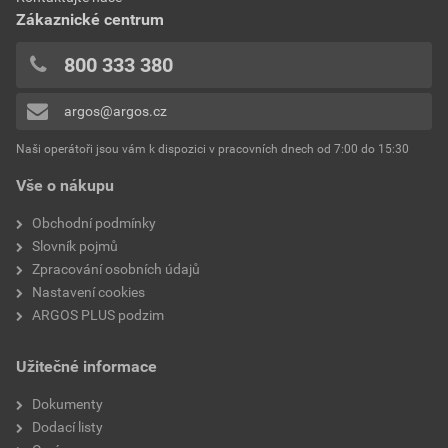
0x
Zákaznické centrum
0x
Krytí (IP)
IP20
0x
800 333 380
Uzamykatelné
Ne
0x
argos@argos.cz
Přidávat hodnocení může pouze přihlášený uživatel.
S optickou indikací závady
Ano
Naši operátoři jsou vám k dispozici v pracovních dnech od 7:00 do 15:30
Současné spínání
Ano
Vše o nákupu
nulového vodiče
Obchodní podmínky
Vzdálenost týkající se
Lišta DIN
Slovník pojmů
Zpracování osobních údajů
Montážní hloubka
70 mm
Nastavení cookies
ARGOS PLUS podzim
Užitečné informace
Dokumenty
Dodací listy