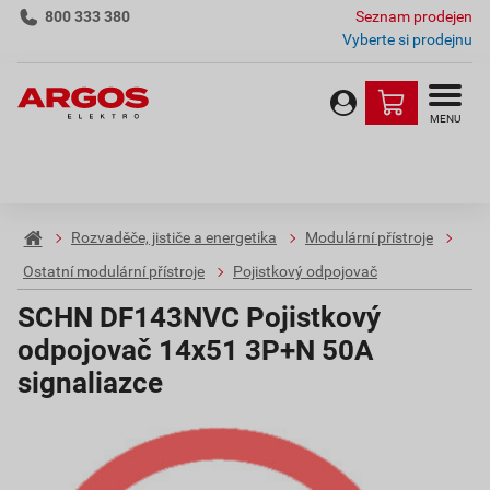
800 333 380
Seznam prodejen
Vyberte si prodejnu
MENU
Rozvaděče, jističe a energetika
Modulární přístroje
Ostatní modulární přístroje
Pojistkový odpojovač
SCHN DF143NVC Pojistkový
odpojovač 14x51 3P+N 50A
signaliazce