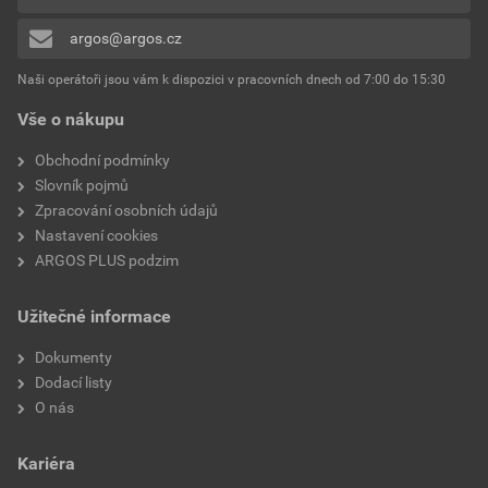
Typ elektrického připojení
Šroubové spojení
0x
hlavního obvodu
argos@argos.cz
Přidávat hodnocení může pouze přihlášený uživatel.
Rozsah nastavení spouště
1A
Naši operátoři jsou vám k dispozici v pracovních dnech od 7:00 do 15:30
na přetížení
Vše o nákupu
Podporuje protokol pro
Ne
Obchodní podmínky
TCP/IP
Slovník pojmů
Zpracování osobních údajů
Podporuje protokol pro
Ne
Nastavení cookies
SUCONET
ARGOS PLUS podzim
Podporuje protokol pro
Ne
Užitečné informace
PROFIBUS
Dokumenty
Podporuje protokol pro
Ne
Dodací listy
ostatní sběrnicové systémy
O nás
Podporuje protokol pro
Ne
Kariéra
MODBUS