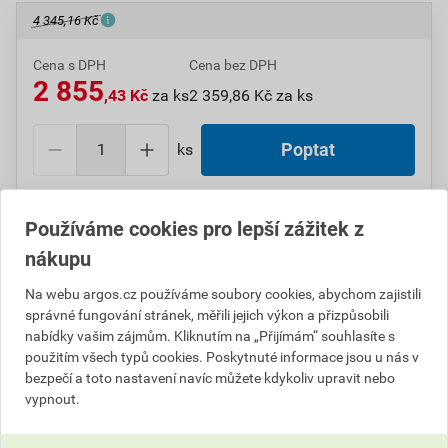
4 345,16 Kč
Cena s DPH
Cena bez DPH
2 855
,43 Kč
za ks
2 359,86 Kč za ks
ks
Poptat
Do košíku přidáte
1 ks
za
2 855,43
Kč
s DPH
Používáme cookies pro lepší zážitek z
(
2 359,86
Kč
bez DPH).
nákupu
Číslo položky:
1000010155
Katalogový kód: 344CW
Na webu argos.cz používáme soubory cookies, abychom zajistili
Výrobky značky:
SCHNEIDER
správné fungování stránek, měřili jejich výkon a přizpůsobili
nabídky vašim zájmům. Kliknutím na „Přijímám“ souhlasíte s
použitím všech typů cookies. Poskytnuté informace jsou u nás v
bezpečí a toto nastavení navíc můžete kdykoliv upravit nebo
Popis
vypnout.
SCHN GV2ME06K1BW3 Sestava motorového