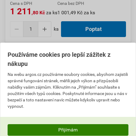
Cena s DPH
Cena bez DPH
1 211
,80 Kč
za ks
1 001,49 Kč za ks
ks
Poptat
Do košíku přidáte
1 ks
za
1 211,80
Kč
s DPH
Používáme cookies pro lepší zážitek z
(
1 001,49
Kč
bez DPH).
nákupu
Číslo položky:
1000010188
Katalogový kód: 744F9
Na webu argos.cz používáme soubory cookies, abychom zajistili
Výrobky značky:
SCHNEIDER
správné fungování stránek, měřili jejich výkon a přizpůsobili
nabídky vašim zájmům. Kliknutím na „Přijímám“ souhlasíte s
použitím všech typů cookies. Poskytnuté informace jsou u nás v
bezpečí a toto nastavení navíc můžete kdykoliv upravit nebo
Popis
vypnout.
SCHN MTN317100 Merten - Mechanismus spínače
ventilátoru
Přijímám