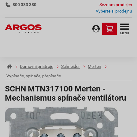
800 333 380
Seznam prodejen
Vyberte si prodejnu
MENU
Domovní přístroje
Schneider
Merten
Vypínače, spínače, přepínače
SCHN MTN317100 Merten -
Mechanismus spínače ventilátoru