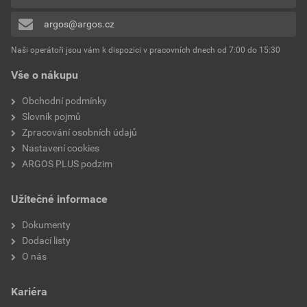
0x
Jmenovitý provozní výkon
4 kW
argos@argos.cz
Přidávat hodnocení může pouze přihlášený uživatel.
při AC-3 400 V
Naši operátoři jsou vám k dispozici v pracovních dnech od 7:00 do 15:30
Typ elektrického připojení
Šroubové spojení
Vše o nákupu
hlavního obvodu
Obchodní podmínky
Maximální jmenovité
690 V
Slovník pojmů
provozní napětí Ue AC
Zpracování osobních údajů
Nastavení cookies
Verze jako instalace
Ano
ARGOS PLUS podzim
nouzového zastavení
Užitečné informace
Verze jako bezpečnostní
Ne
spínač
Dokumenty
Dodací listy
Vhodné pro montáž na
Ne
O nás
podlahu
Kariéra
Verze jako hlavní vypínač
Ano