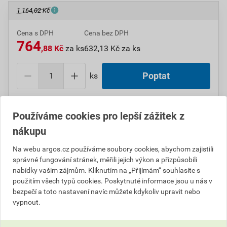
1 164,02 Kč
Cena s DPH
Cena bez DPH
764
,88 Kč
za ks
632,13 Kč za ks
ks
Poptat
Do košíku přidáte
1 ks
za
764,88
Kč
s DPH
Používáme cookies pro lepší zážitek z
(
632,13
Kč
bez DPH).
nákupu
Číslo položky:
1000010223
Katalogový kód: 2423G
Na webu argos.cz používáme soubory cookies, abychom zajistili
Výrobky značky:
SCHNEIDER
správné fungování stránek, měřili jejich výkon a přizpůsobili
nabídky vašim zájmům. Kliknutím na „Přijímám“ souhlasíte s
použitím všech typů cookies. Poskytnuté informace jsou u nás v
bezpečí a toto nastavení navíc můžete kdykoliv upravit nebo
Popis
vypnout.
SCHN VCF01 Vario nouzový hlav.vypínač pro montáž