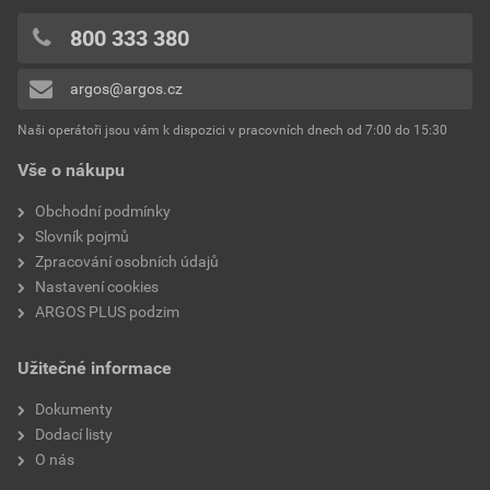
0x
Počet pólů
3
0x
800 333 380
0x
Jmenovitý provozní výkon
5.5 kW
argos@argos.cz
Přidávat hodnocení může pouze přihlášený uživatel.
při AC-3 400 V
Naši operátoři jsou vám k dispozici v pracovních dnech od 7:00 do 15:30
Jmenovitý provozní výkon
3 kW
Vše o nákupu
při AC-3 230 V
Obchodní podmínky
Technika vypínání
Magnetické
Slovník pojmů
Zpracování osobních údajů
Krytí (IP)
IP20
Nastavení cookies
ARGOS PLUS podzim
Jmenovitá zkratová
15 kA
vypínací schopnost lcu
Užitečné informace
400VAC
Dokumenty
Typ elektrického připojení
Šroubové spojení
Dodací listy
hlavního obvodu
O nás