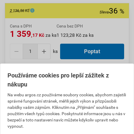
36
%
2 136,56 Kč
Sleva
Cena s DPH
Cena bez DPH
1 359
,17 Kč
za ks
1 123,28 Kč za ks
ks
Poptat
Do košíku přidáte
1 ks
za
1 359,17
Kč
s DPH
Používáme cookies pro lepší zážitek z
(
1 123,28
Kč
bez DPH).
nákupu
Ušetříte
777,39
Kč
s DPH.
Na webu argos.cz používáme soubory cookies, abychom zajistili
Číslo položky:
1000010250
Katalogový kód: 242JS
správné fungování stránek, měřili jejich výkon a přizpůsobili
Výrobky značky:
SCHNEIDER
nabídky vašim zájmům. Kliknutím na „Přijímám“ souhlasíte s
použitím všech typů cookies. Poskytnuté informace jsou u nás v
bezpečí a toto nastavení navíc můžete kdykoliv upravit nebo
vypnout.
Popis