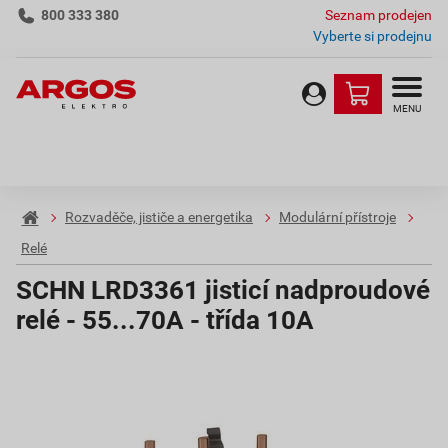
800 333 380
Seznam prodejen
Vyberte si prodejnu
MENU
Rozvaděče, jističe a energetika
Modulární přístroje
Relé
SCHN LRD3361 jisticí nadproudové
relé - 55...70A - třída 10A