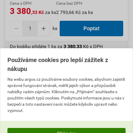
Cena s DPH
Cena bez DPH
3 380
,33 Kč
za ks
2 793,66 Kč za ks
ks
Poptat
Do košíku přidáte
1 ks
za
3 380,33
Kč
s DPH
(
2 793,66
Kč
bez DPH).
Používáme cookies pro lepší zážitek z
Číslo položky:
1000011549
Katalogový kód: 246D2
nákupu
Výrobky značky:
SCHNEIDER
Na webu argos.cz používáme soubory cookies, abychom zajistili
správné fungování stránek, měřili jejich výkon a přizpůsobili
nabídky vašim zájmům. Kliknutím na „Přijímám“ souhlasíte s
použitím všech typů cookies. Poskytnuté informace jsou u nás v
Popis
bezpečí a toto nastavení navíc můžete kdykoliv upravit nebo
vypnout.
SCHN LRD3361 jisticí nadproudové relé - 55...70A -
třída 10A