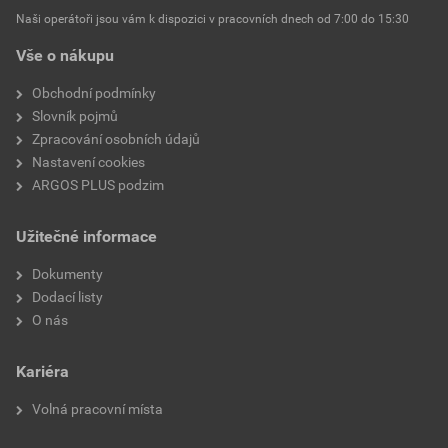
Naši operátoři jsou vám k dispozici v pracovních dnech od 7:00 do 15:30
Automatická resetovací
Ano
funkce
Vše o nákupu
Tlačítko funkce Reset
Ano
Obchodní podmínky
Slovník pojmů
Vstup funkce Reset
Ne
Zpracování osobních údajů
Nastavení cookies
Maximální jmenovité
690 V
ARGOS PLUS podzim
provozní napětí Ue
Užitečné informace
Vzdálenost týkající se
Přímé připojení
Dokumenty
Dodací listy
O nás
Kariéra
Volná pracovní místa