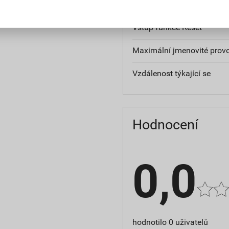
Tlačítko funkce Reset
Vstup funkce Reset
Maximální jmenovité provo
Vzdálenost týkající se
Hodnocení
0,0
hodnotilo 0 uživatelů