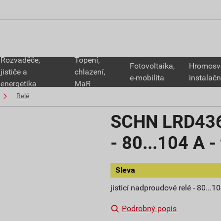
Rozvaděče,
Topení,
Fotovoltaika,
Hromosv
jističe a
chlazení,
e-mobilita
instalačn
energetika
MaR
Relé
SCHN LRD4365
- 80...104 A -
Sleva
jisticí nadproudové relé - 80...10
Podrobný popis