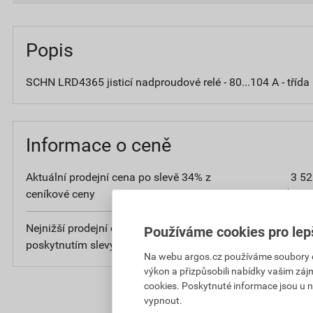
Popis
SCHN LRD4365 jisticí nadproudové relé - 80...104 A - třída
Informace o ceně
Aktuální prodejní cena po slevě 34% z
3 52
ceníkové ceny
bez D
Nejnižší prodejní cena v době 30 dnů před
4 31
Používáme cookies pro lep
poskytnutím slevy
bez D
Na webu argos.cz používáme soubory coo
výkon a přizpůsobili nabídky vašim záj
cookies. Poskytnuté informace jsou u n
vypnout.