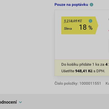
Pouze na poptávku
5 218,05 Kč
18
%
Sleva
Do košíku přidáte
1 ks
za
4
Ušetříte
948,41
Kč
s DPH.
Číslo položky:
1000011551
K
hodnocení