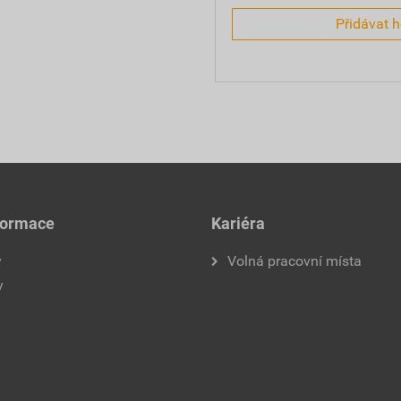
Přidávat 
formace
Kariéra
y
Volná pracovní místa
y