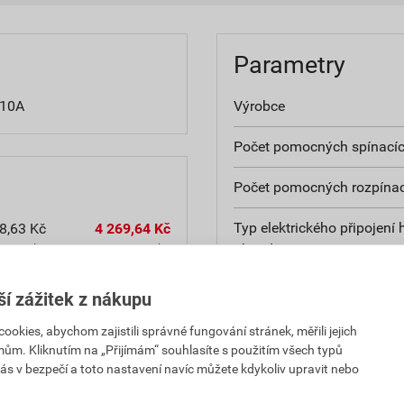
Parametry
 10A
Výrobce
Počet pomocných spínacíc
Počet pomocných rozpínac
Typ elektrického připojení 
8,63 Kč
4 269,64 Kč
obvodu
PH za ks
s DPH za ks
Nastavitelný rozsah proud
2,44 Kč
5 218,05 Kč
ší zážitek z nákupu
PH za ks
s DPH za ks
Třída uvolnění
kies, abychom zajistili správné fungování stránek, měřili jejich
mům. Kliknutím na „Přijímám“ souhlasíte s použitím všech typů
ás v bezpečí a toto nastavení navíc můžete kdykoliv upravit nebo
Automatická resetovací fu