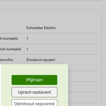
Schneider Electric
h kontaktů
1
ích kontaktů
1
hlavního
Šroubové spojení
u
80A
Přijímám
Třída 10 A
Upravit nastavení
nkce
Ano
Odmítnout nepovinné