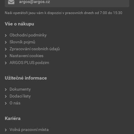
argos@argos.cz
Přidávat hodnocení může pouze přihlášený uživatel.
přepínací kontakt
Naši operátoři jsou vám k dispozici v pracovních dnech od 7:00 do 15:30
Jmenovité řídicí napětí DC
60 V
Vše o nákupu
Typ napětí pro ovládání
DC
Obchodní podmínky
Slovník pojmů
Typ spínacího kontaktu
Jeden kontakt
Zpracování osobních údajů
Nastavení cookies
Kompletně se zásuvkou
Ne
ARGOS PLUS podzim
Spínání pophonu
Mono stabilní
Užitečné informace
S indikací LED
Ne
Dokumenty
Dodací listy
S odnímatelnými svorkami
Ne
O nás
Pohon polarizace
Polarizované
Kariéra
Materiál kontaktní plochy
Jiné
Volná pracovní místa