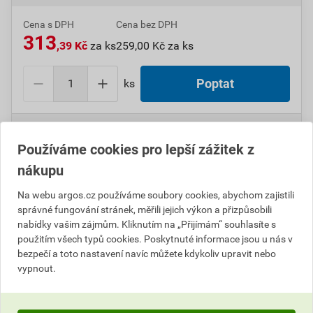
Cena s DPH
Cena bez DPH
313
,39 Kč
za ks
259,00 Kč za ks
ks
Poptat
Do košíku přidáte
1 ks
za
313,39
Kč
s DPH
(
259,00
Kč
bez DPH).
Používáme cookies pro lepší zážitek z
nákupu
Číslo položky:
1000011749
Katalogový kód: 640PP
Výrobky značky:
SCHNEIDER
Na webu argos.cz používáme soubory cookies, abychom zajistili
správné fungování stránek, měřili jejich výkon a přizpůsobili
nabídky vašim zájmům. Kliknutím na „Přijímám“ souhlasíte s
použitím všech typů cookies. Poskytnuté informace jsou u nás v
Popis
bezpečí a toto nastavení navíc můžete kdykoliv upravit nebo
vypnout.
SCHN RUMC31ND Univerzální 3P pin, 10 A, 60 V DC,
test. tl. RP 0,1kč/ks