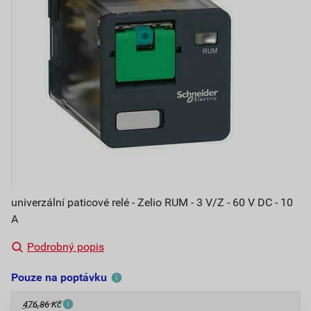
univerzální paticové relé - Zelio RUM - 3 V/Z - 60 V DC - 10
A
Podrobný popis
Pouze na poptávku
476,86 Kč