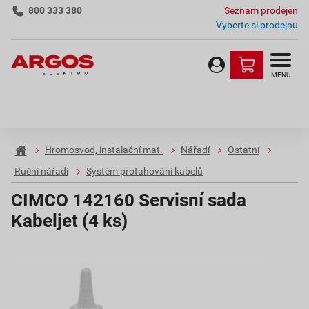
800 333 380
Seznam prodejen
Vyberte si prodejnu
MENU
Hromosvod, instalační mat.
Nářadí
Ostatní
Ruční nářadí
Systém protahování kabelů
CIMCO 142160 Servisní sada
Kabeljet (4 ks)