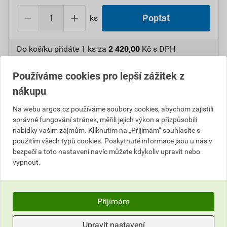
ks
Poptat
Do košíku přidáte
1 ks
za
2 420,00
Kč
s DPH
(
2 000,00
Kč
bez DPH).
Používáme cookies pro lepší zážitek z
Číslo položky:
1000098961
Katalogový kód: 5UJ2P
nákupu
Výrobky značky:
CIMCO
Na webu argos.cz používáme soubory cookies, abychom zajistili
správné fungování stránek, měřili jejich výkon a přizpůsobili
nabídky vašim zájmům. Kliknutím na „Přijímám“ souhlasíte s
Popis
použitím všech typů cookies. Poskytnuté informace jsou u nás v
bezpečí a toto nastavení navíc můžete kdykoliv upravit nebo
vypnout.
CIMCO 142160 Servisní sada Kabeljet pro o 7,2 mm (4
ks)
Přijímám
Parametry
Hodnocení
Upravit nastavení