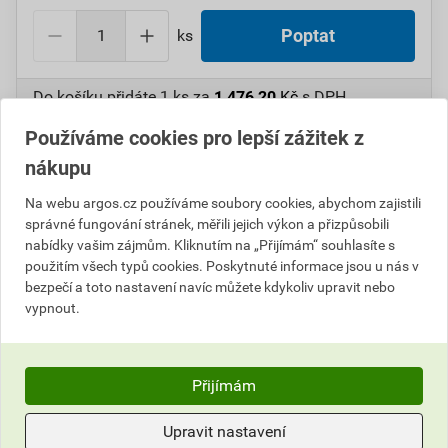
ks
Poptat
Do košíku přidáte
1 ks
za
1 476,20
Kč
s DPH
(
1 220,00
Kč
bez DPH).
Používáme cookies pro lepší zážitek z
nákupu
Číslo položky:
1000098965
Katalogový kód: 5UJ6X
Výrobky značky:
CIMCO
Na webu argos.cz používáme soubory cookies, abychom zajistili
správné fungování stránek, měřili jejich výkon a přizpůsobili
nabídky vašim zájmům. Kliknutím na „Přijímám“ souhlasíte s
použitím všech typů cookies. Poskytnuté informace jsou u nás v
Popis
bezpečí a toto nastavení navíc můžete kdykoliv upravit nebo
vypnout.
CIMCO 142180 Tažný nástroj EASY GRIP do 20 kg
Parametry
Přijímám
Hodnocení
Výrobce
Cimco
Upravit nastavení