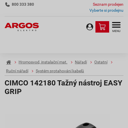
800 333 380
Seznam prodejen
Vyberte si prodejnu
MENU
Hromosvod, instalační mat.
Nářadí
Ostatní
Ruční nářadí
Systém protahování kabelů
CIMCO 142180 Tažný nástroj EASY
GRIP