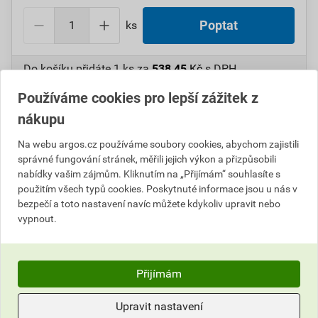
ks
Poptat
Do košíku přidáte
1 ks
za
538,45
Kč
s DPH
(
445,00
Kč
bez DPH).
Používáme cookies pro lepší zážitek z
nákupu
Číslo položky:
1000098987
Katalogový kód: 5UK6K
Výrobky značky:
CIMCO
Na webu argos.cz používáme soubory cookies, abychom zajistili
správné fungování stránek, měřili jejich výkon a přizpůsobili
nabídky vašim zájmům. Kliknutím na „Přijímám“ souhlasíte s
použitím všech typů cookies. Poskytnuté informace jsou u nás v
Popis
bezpečí a toto nastavení navíc můžete kdykoliv upravit nebo
vypnout.
CIMCO 142230 Počáteční dutinka Kabeljet M 12
Parametry
Přijímám
Hodnocení
Výrobce
Cimco
Upravit nastavení