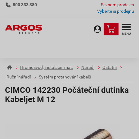
800 333 380
Seznam prodejen
Vyberte si prodejnu
MENU
Hromosvod, instalační mat.
Nářadí
Ostatní
Ruční nářadí
Systém protahování kabelů
CIMCO 142230 Počáteční dutinka
Kabeljet M 12