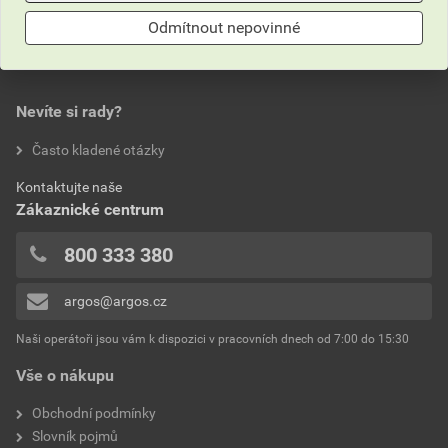
Druh příslušenství
Vodicí pouzdro
Odmítnout nepovinné
0,0
Příslušenství
Ano
Náhradní díl
Ano
Nevíte si rady?
hodnotilo 0 uživatelů
Často kladené otázky
0x
Kontaktujte naše
0x
Zákaznické centrum
0x
0x
800 333 380
0x
argos@argos.cz
Přidávat hodnocení může pouze přihlášený uživatel.
Naši operátoři jsou vám k dispozici v pracovních dnech od 7:00 do 15:30
Vše o nákupu
Obchodní podmínky
Slovník pojmů