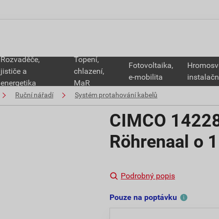
Rozvaděče,
Topení,
Fotovoltaika,
Hromosv
jističe a
chlazení,
e-mobilita
instalačn
energetika
MaR
Ruční nářadí
Systém protahování kabelů
CIMCO 142286
Röhrenaal o 
Podrobný popis
Pouze na poptávku