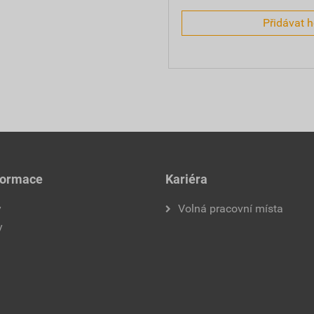
Přidávat 
formace
Kariéra
y
Volná pracovní místa
y