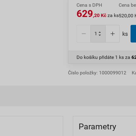
Cena s DPH
Cena b
629
,20 Kč
za ks
520,00 
ks
Do košíku přidáte
1 ks
za
6
Číslo položky:
1000099012
K
Parametry