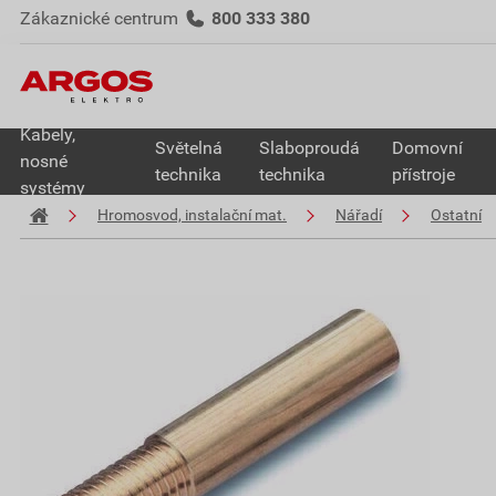
Zákaznické centrum
800 333 380
Kabely,
Světelná
Slaboproudá
Domovní
nosné
technika
technika
přístroje
systémy
Hromosvod, instalační mat.
Nářadí
Ostatní