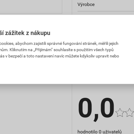
Výrobce
Druh příslušenství
Příslušenství
ší zážitek z nákupu
kies, abychom zajistili správné fungování stránek, měřili jejich
Náhradní díl
mům. Kliknutím na „Přijímám“ souhlasíte s použitím všech typů
ás v bezpečí a toto nastavení navíc můžete kdykoliv upravit nebo
Hodnocení
0,0
hodnotilo 0 uživatelů