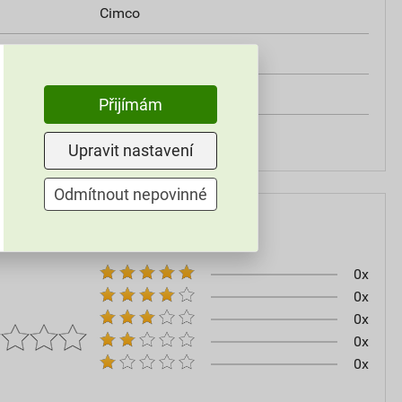
Cimco
Vodicí pouzdro
Ano
Přijímám
Ano
Upravit nastavení
Odmítnout nepovinné
0x
0x
0x
0x
0x