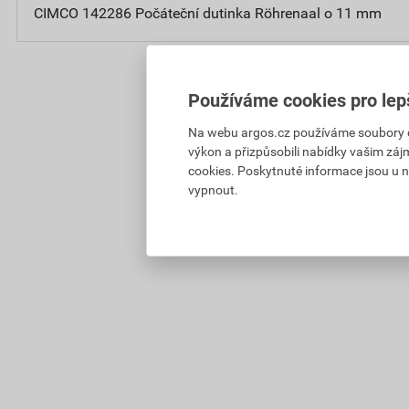
CIMCO 142286 Počáteční dutinka Röhrenaal o 11 mm
Používáme cookies pro lep
Na webu argos.cz používáme soubory coo
výkon a přizpůsobili nabídky vašim záj
cookies. Poskytnuté informace jsou u n
vypnout.